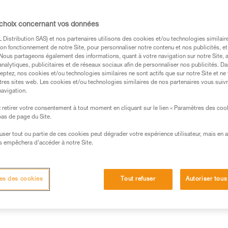
 choix concernant vos données
Distribution SAS) et nos partenaires utilisons des cookies et/ou technologies similai
on fonctionnement de notre Site, pour personnaliser notre contenu et nos publicités, et
s des produits utilisés dans ce conseil avant de le
. Nous partageons également des informations, quant à votre navigation sur notre Site, 
formations de la notice technique pour pouvoir
analytiques, publicitaires et de réseaux sociaux afin de personnaliser nos publicités. Da
.
eptez, nos cookies et/ou technologies similaires ne sont actifs que sur notre Site et ne
tres sites web. Les cookies et/ou technologies similaires de nos partenaires vous suiv
ormation et un entraînement spécifique. Validez avec
navigation.
 manipulation, seul, en toute sécurité, avant de la
retirer votre consentement à tout moment en cliquant sur le lien « Paramètres des coo
 bas de page du Site.
iées à votre activité. Il peut en exister d’autres que
efuser tout ou partie de ces cookies peut dégrader votre expérience utilisateur, mais en 
s empêchera d’accéder à notre Site.
es des cookies
Tout refuser
Autoriser tous