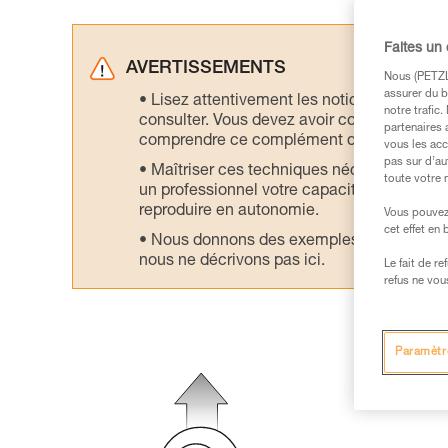
Faites un
AVERTISSEMENTS
Nous (PETZL 
assurer du b
Lisez attentivement les notices technique
notre trafic
consulter. Vous devez avoir compris les in
partenaires 
comprendre ce complément d’informations
vous les acc
pas sur d’au
Maîtriser ces techniques nécessite une f
toute votre 
un professionnel votre capacité à refaire la
reproduire en autonomie.
Vous pouvez 
cet effet en
Nous donnons des exemples de techniques l
nous ne décrivons pas ici.
Le fait de r
refus ne vou
Paramètr