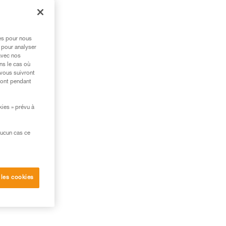
res pour nous
 pour analyser
avec nos
ns le cas où
 vous suivront
ront pendant
kies » prévu à
aucun cas ce
 les cookies