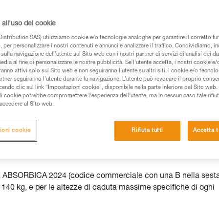
all'uso dei cookie
istribution SAS) utilizziamo cookie e/o tecnologie analoghe per garantire il corretto f
 per personalizzare i nostri contenuti e annunci e analizzare il traffico. Condividiamo, in
 dei prodotti utilizzati in questo consiglio prima di
sulla navigazione dell’utente sul Sito web con i nostri partner di servizi di analisi dei dat
azioni dell’istruzione tecnica per poter capire queste
edia al fine di personalizzare le nostre pubblicità. Se l’utente accetta, i nostri cookie e
anno attivi solo sul Sito web e non seguiranno l’utente su altri siti. I cookie e/o tecnol
artner seguiranno l’utente durante la navigazione. L’utente può revocare il proprio conse
de una formazione ed un addestramento specifico.
do clic sul link “Impostazioni cookie”, disponibile nella parte inferiore del Sito web. Il 
pacità di rifare la manovra, da soli, in piena sicurezza,
ali cookie potrebbe compromettere l’esperienza dell’utente, ma in nessun caso tale rifiu
i accedere al Sito web.
vostra attività. Ne possono esistere altre che non
ioni cookie
Rifiuta tutti
Accetta t
mma ABSORBICA 2024 (codice commerciale con una B nella sest
 di 140 kg, e per le altezze di caduta massime specifiche di ogni