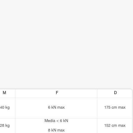
M
F
D
40 kg
6 kN max
175 cm max
Media < 6 kN
28 kg
152 cm max
8 kN max