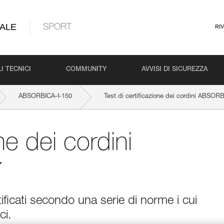
ALE
SPORT
RI
I TECNICI
COMMUNITY
AVVISI DI SICUREZZA
ABSORBICA-I-150
Test di certificazione dei cordini ABSORB
one dei cordini
Y
ficati secondo una serie di norme i cui
ci.