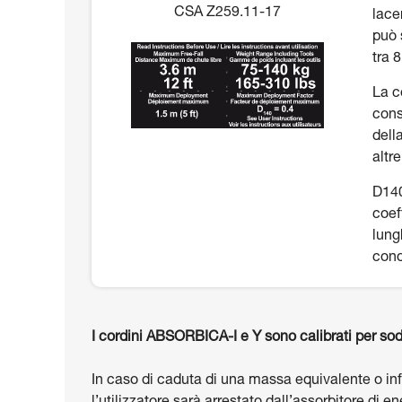
CSA Z259.11-17
lace
può 
tra 
La c
cons
dell
altr
D140
coef
lung
cond
I cordini ABSORBICA-I e Y sono calibrati per sod
In caso di caduta di una massa equivalente o infe