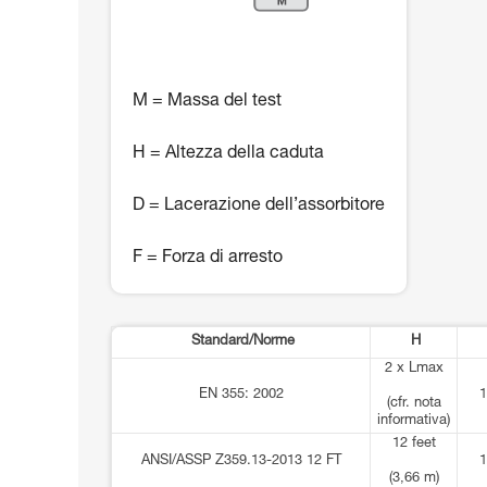
M = Massa del test
H = Altezza della caduta
D = Lacerazione dell’assorbitore
F = Forza di arresto
Standard/Norme
H
2 x Lmax
EN 355: 2002
1
(cfr. nota
informativa)
12 feet
ANSI/ASSP Z359.13-2013 12 FT
1
(3,66 m)