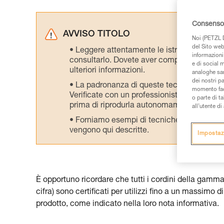
Consenso 
AVVISO TITOLO
Noi (PETZL D
del Sito web,
Leggere attentamente le istruzioni tecniche
informazioni 
consultarlo. Dovete aver compreso le inform
e di social m
ulteriori informazioni.
analoghe sar
dei nostri p
La padronanza di queste tecniche richie
momento facen
Verificate con un professionista la vostra ca
o parte di t
prima di riprodurla autonomamente.
all’utente d
Forniamo esempi di tecniche relative alla 
vengono qui descritte.
Impostaz
È opportuno ricordare che tutti i cordini della ga
cifra) sono certificati per utilizzi fino a un massimo
prodotto, come indicato nella loro nota informativa.