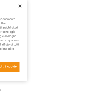
unzionamento
oltre,
i, pubblicitari
/o tecnologie
ogie analoghe
nso in qualsiasi
rifiuto di tutti
to impedirà
utti i cookie
a