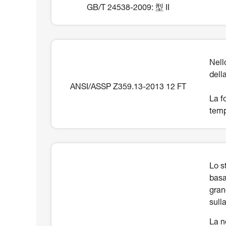
GB/T 24538-2009: 型 II
Nell
dell
ANSI/ASSP Z359.13-2013 12 FT
La f
temp
Lo s
basa
gran
sull
La n