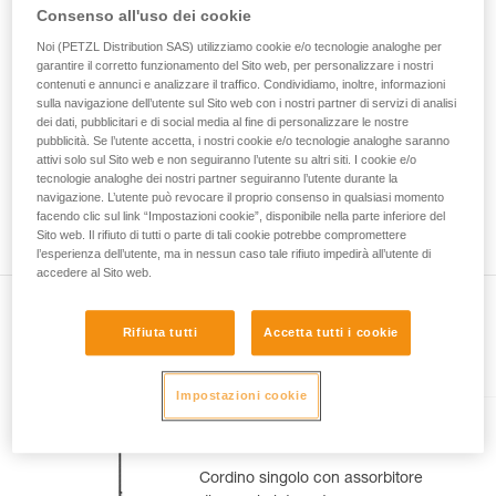
La padronanza di queste tecniche richiede una
Consenso all'uso dei cookie
formazione ed un addestramento specifico.
Verificate con un professionista la vostra
Noi (PETZL Distribution SAS) utilizziamo cookie e/o tecnologie analoghe per
garantire il corretto funzionamento del Sito web, per personalizzare i nostri
capacità di rifare la manovra, da soli, in piena
contenuti e annunci e analizzare il traffico. Condividiamo, inoltre, informazioni
sicurezza, prima di riprodurla autonomamente.
sulla navigazione dell’utente sul Sito web con i nostri partner di servizi di analisi
Forniamo esempi di tecniche relative alla vostra
dei dati, pubblicitari e di social media al fine di personalizzare le nostre
attività. Ne possono esistere altre che non
pubblicità. Se l’utente accetta, i nostri cookie e/o tecnologie analoghe saranno
vengono qui descritte.
attivi solo sul Sito web e non seguiranno l’utente su altri siti. I cookie e/o
tecnologie analoghe dei nostri partner seguiranno l’utente durante la
navigazione. L’utente può revocare il proprio consenso in qualsiasi momento
facendo clic sul link “Impostazioni cookie”, disponibile nella parte inferiore del
Sito web. Il rifiuto di tutti o parte di tali cookie potrebbe compromettere
l’esperienza dell’utente, ma in nessun caso tale rifiuto impedirà all’utente di
accedere al Sito web.
Rifiuta tutti
Accetta tutti i cookie
Presente nell'articolo
Impostazioni cookie
ABSORBICA®-I 80
Cordino singolo con assorbitore