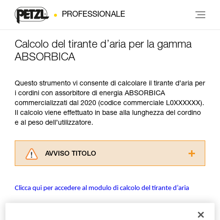
PROFESSIONALE
Calcolo del tirante d’aria per la gamma
ABSORBICA
Questo strumento vi consente di calcolare il tirante d’aria per
i cordini con assorbitore di energia ABSORBICA
commercializzati dal 2020 (codice commerciale L0XXXXXX).
Il calcolo viene effettuato in base alla lunghezza del cordino
e al peso dell’utilizzatore.
AVVISO TITOLO
Leggere attentamente le istruzioni tecniche dei
prodotti utilizzati in questo consiglio prima di
Clicca qui per accedere al modulo di calcolo del tirante d’aria
consultarlo. Dovete aver compreso le
informazioni dell’istruzione tecnica per poter
capire queste ulteriori informazioni.