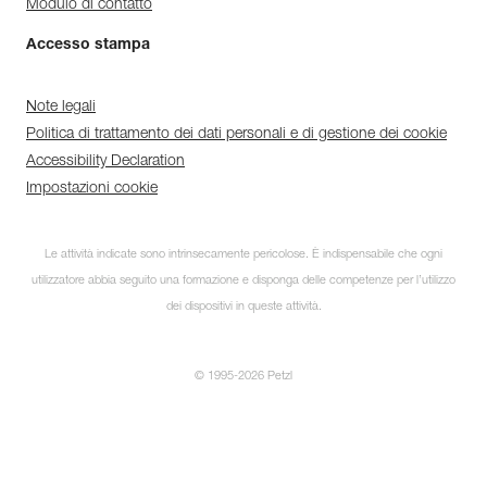
Modulo di contatto
Accesso stampa
Note legali
Politica di trattamento dei dati personali e di gestione dei cookie
Accessibility Declaration
Impostazioni cookie
Le attività indicate sono intrinsecamente pericolose. È indispensabile che ogni
utilizzatore abbia seguito una formazione e disponga delle competenze per l’utilizzo
dei dispositivi in queste attività.
© 1995-2026 Petzl