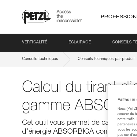
PROFESSION
VERTICALITÉ
ECLAIRAGE
CONSEILS T
Conseils techniques
Conseils techniques par produit
Calcul du tirant d’a
Faites un
gamme ABSORB
Nous (PETZL 
assurer du b
notre trafic
Cet outil vous permet de calculer vot
partenaires 
vous les acc
d’énergie ABSORBICA commercialisée
pas sur d’au