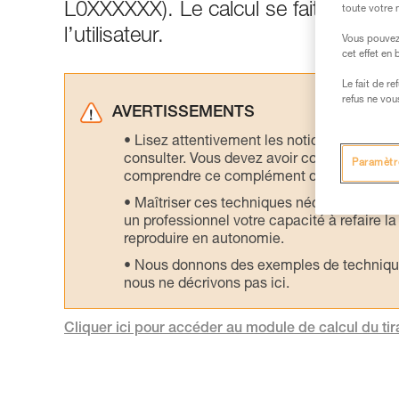
L0XXXXXX). Le calcul se fait à partir
toute votre 
l’utilisateur.
Vous pouvez 
cet effet en
Le fait de r
refus ne vou
AVERTISSEMENTS
Lisez attentivement les notices technique
consulter. Vous devez avoir compris les in
Paramètr
comprendre ce complément d’informations
Maîtriser ces techniques nécessite une f
un professionnel votre capacité à refaire la
reproduire en autonomie.
Nous donnons des exemples de techniques l
nous ne décrivons pas ici.
Cliquer ici pour accéder au module de calcul du tira