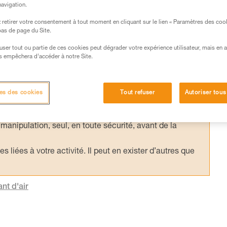
 de la longueur de la longe et du poids de
navigation.
retirer votre consentement à tout moment en cliquant sur le lien « Paramètres des coo
 bas de page du Site.
efuser tout ou partie de ces cookies peut dégrader votre expérience utilisateur, mais en 
s empêchera d’accéder à notre Site.
s des produits utilisés dans ce conseil avant de le
formations de la notice technique pour pouvoir
es des cookies
Tout refuser
Autoriser tous
.
ormation et un entraînement spécifique. Validez avec
 manipulation, seul, en toute sécurité, avant de la
iées à votre activité. Il peut en exister d’autres que
nt d'air