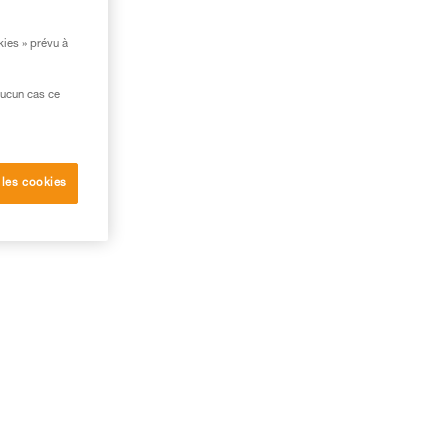
kies » prévu à
aucun cas ce
 les cookies