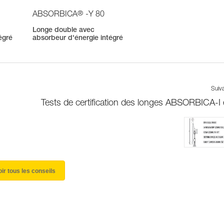
®
ABSORBICA
-Y 80
Longe double avec
égré
absorbeur d'énergie intégré
Suiv
Tests de certification des longes ABSORBICA-I 
oir tous les conseils