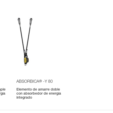
®
ABSORBICA
-Y 80
mple
Elemento de amarre doble
rgía
con absorbedor de energía
integrado