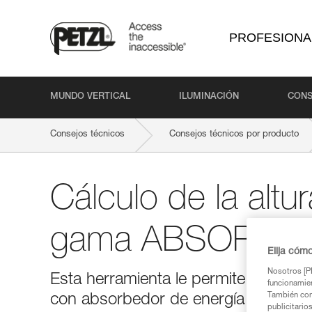
PROFESIONA
MUNDO VERTICAL
ILUMINACIÓN
CONS
Consejos técnicos
Consejos técnicos por producto
Cálculo de la altur
gama ABSORBIC
Elija cóm
Nosotros [PE
Esta herramienta le permite calcular 
funcionamien
También com
con absorbedor de energía ABSORBI
publicitario