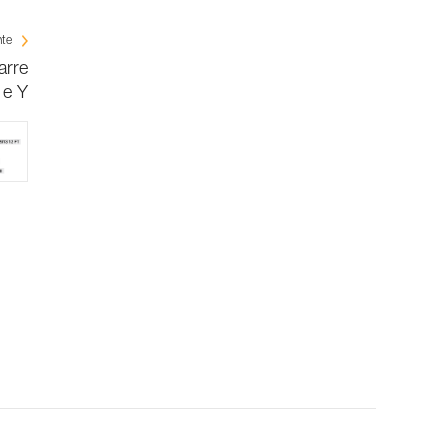
nte
arre
e Y