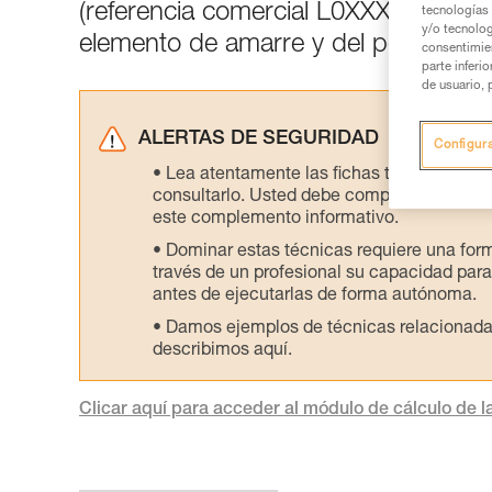
(referencia comercial L0XXXXXX). El cá
tecnologías 
y/o tecnolog
elemento de amarre y del peso del u
consentimie
parte inferi
de usuario, 
ALERTAS DE SEGURIDAD
Configur
Lea atentamente las fichas técnicas de l
consultarlo. Usted debe comprender la inf
este complemento informativo.
Dominar estas técnicas requiere una for
través de un profesional su capacidad para 
antes de ejecutarlas de forma autónoma.
Damos ejemplos de técnicas relacionadas 
describimos aquí.
Clicar aquí para acceder al módulo de cálculo de la 