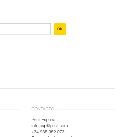
OK
CONTACTO
Petzl Espana
info.esp@petzl.com
+34 935 952 073