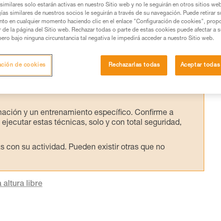
lculo se realiza a partir de la longitud del
similares solo estarán activas en nuestro Sitio web y no le seguirán en otros sitios we
ías similares de nuestros socios le seguirán a través de su navegación. Puede retirar s
suario.
nto en cualquier momento haciendo clic en el enlace "Configuración de cookies", prop
or de la página del Sitio web. Rechazar todas o parte de estas cookies puede afectar a 
pero bajo ninguna circunstancia tal negativa le impedirá acceder a nuestro Sitio web.
ación de cookies
Rechazarlas todas
Aceptar todas
os productos utilizados en este consejo antes de
ormación de la ficha técnica para poder comprender
mación y un entrenamiento específico. Confirme a
ejecutar estas técnicas, solo y con total seguridad,
con su actividad. Pueden existir otras que no
altura libre