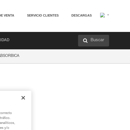
DE VENTA
SERVICIO CLIENTES
DESCARGAS
Buscar
RIDAD
a ABSORBICA
correcto
tráfico.
nalíticos,
ies y/o