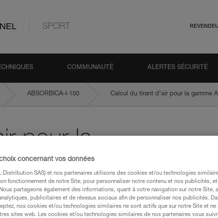
NEL
SPORT
REVENDE
ECHNIQUES
COMMUNAUTÉ
ALERTES SÉCURITÉ
ABSORBICA-I-150
Calcul du tirant d’air pour la gamm
ir pour la
 choix concernant vos données
ICA
Distribution SAS) et nos partenaires utilisons des cookies et/ou technologies similai
on fonctionnement de notre Site, pour personnaliser notre contenu et nos publicités, et
. Nous partageons également des informations, quant à votre navigation sur notre Site, 
re tirant d’air pour les longes avec absorbe
analytiques, publicitaires et de réseaux sociaux afin de personnaliser nos publicités. Da
eptez, nos cookies et/ou technologies similaires ne sont actifs que sur notre Site et ne
s à partir de 2020 (référence commercial
tres sites web. Les cookies et/ou technologies similaires de nos partenaires vous suiv