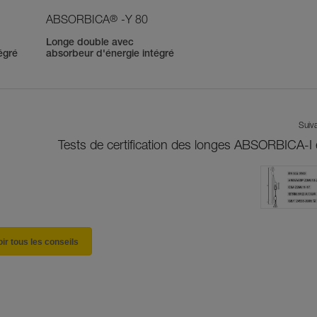
®
ABSORBICA
-Y 80
Longe double avec
égré
absorbeur d'énergie intégré
Suiv
Tests de certification des longes ABSORBICA-I 
oir tous les conseils