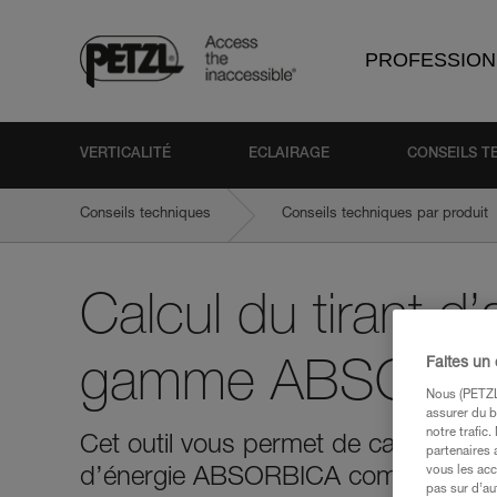
PROFESSION
VERTICALITÉ
ECLAIRAGE
CONSEILS T
Conseils techniques
Conseils techniques par produit
Calcul du tirant d’a
Faites un
gamme ABSORB
Nous (PETZL 
assurer du b
notre trafic
Cet outil vous permet de calculer vot
partenaires 
vous les acc
d’énergie ABSORBICA commercialisée
pas sur d’au