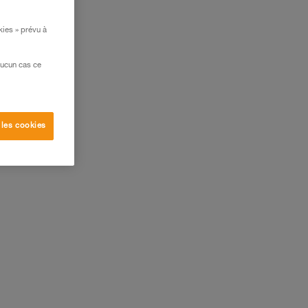
kies » prévu à
aucun cas ce
 les cookies