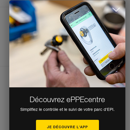
CONTACTEZ-NOUS
Name
Email
Phone
Formulaire de contact
Espace presse
Mentions légales
Politique de confidentialité et de traitement
des données personnelles
Déclaration d'accessibilité
Paramètres des cookies
Découvrez ePPEcentre
Simplifiez le contrôle et le suivi de votre parc d'EPI.
JE DÉCOUVRE L'APP