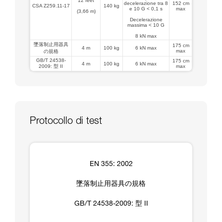
12 feet
decelerazione tra 8
152 cm
CSA Z259.11-17
140 kg
e 10 G < 0,1 s
max
(3,66 m)
Decelerazione
massima < 10 G
8 kN max
墜落制止用器具
175 cm
4 m
100 kg
6 kN max
max
の規格
GB/T 24538-
175 cm
4 m
100 kg
6 kN max
2009: 型 II
max
Protocollo di test
EN 355: 2002
墜落制止用器具の規格
GB/T 24538-2009: 型 II