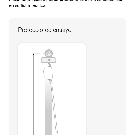
máximas propias de cada producto, tal como se especifican
través de un profesional su capacidad para
en su ficha técnica.
ejecutar estas técnicas, solo y con total
seguridad, antes de ejecutarlas de forma
autónoma.
Damos ejemplos de técnicas relacionadas con
Protocolo de ensayo
su actividad. Pueden existir otras que no
describimos aquí.