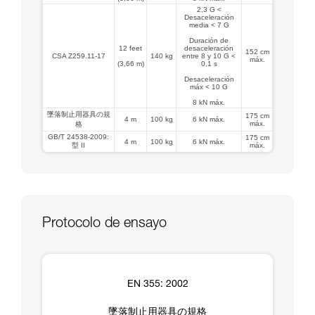
2,3 G <
Desaceleración
media < 7 G
Duración de
12 feet
desaceleración
152 cm
CSA Z259.11-17
140 kg
entre 8 y 10 G <
máx.
(3,66 m)
0,1 s
Desaceleración
máx < 10 G
8 kN máx.
墜落制止用器具の規
175 cm
4 m
100 kg
6 kN máx.
máx.
格
GB/T 24538-2009:
175 cm
4 m
100 kg
6 kN máx.
型 II
máx.
Protocolo de ensayo
EN 355: 2002
墜落制止用器具の規格