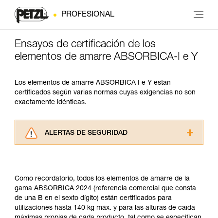
PROFESIONAL
Ensayos de certificación de los
elementos de amarre ABSORBICA-I e Y
Los elementos de amarre ABSORBICA I e Y están
certificados según varias normas cuyas exigencias no son
exactamente idénticas.
ALERTAS DE SEGURIDAD
Lea atentamente las fichas técnicas de los
productos utilizados en este consejo antes de
consultarlo. Usted debe comprender la
Como recordatorio, todos los elementos de amarre de la
información de la ficha técnica para poder
gama ABSORBICA 2024 (referencia comercial que consta
comprender este complemento informativo.
de una B en el sexto dígito) están certificados para
Dominar estas técnicas requiere una formación
utilizaciones hasta 140 kg máx. y para las alturas de caída
y un entrenamiento específico. Confirme a