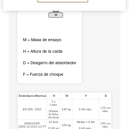
M = Masa de ensayo
H = Altura de la caída
D = Desgarro del absorbedor
F = Fuerza de choque
Estándares/Normas
H
M
F
D
2 x
Lmax
175 cm
EN 355: 2002
140 kg
6 kN máx.
(Véase
máx.
la ficha
técnica)
12 feet
Media < 6 kN
ANSI/ASSP
152 cm
128 kg
Z359.13-2013 12 FT
máx.
(3,66 m)
8 kN máx.