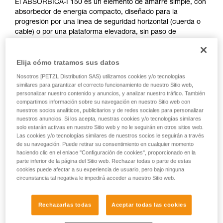
El ABSORBICA-I 150 es un elemento de amarre simple, con
absorbedor de energía compacto, diseñado para la
progresión por una línea de seguridad horizontal (cuerda o
cable) o por una plataforma elevadora, sin paso de
fraccionamientos. Funciona con usuarios con un peso
comprendido entre 60 y 140 kg. Permite varios modos de
Elija cómo tratamos sus datos
conexión al arnés y puede admitir diferentes tipos de
conectores.
Nosotros [PETZL Distribution SAS) utilizamos cookies y/o tecnologías
similares para garantizar el correcto funcionamiento de nuestro Sitio web,
personalizar nuestro contenido y anuncios, y analizar nuestro tráfico. También
¿Necesita calcular la distancia de seguridad?
compartimos información sobre su navegación en nuestro Sitio web con
ACCEDER AL MÓDULO DE DISTANCIA DE SEGURIDAD
nuestros socios analíticos, publicitarios y de redes sociales para personalizar
nuestros anuncios. Si los acepta, nuestras cookies y/o tecnologías similares
solo estarán activas en nuestro Sitio web y no le seguirán en otros sitios web.
Las cookies y/o tecnologías similares de nuestros socios le seguirán a través
de su navegación. Puede retirar su consentimiento en cualquier momento
haciendo clic en el enlace "Configuración de cookies", proporcionado en la
parte inferior de la página del Sitio web. Rechazar todas o parte de estas
cookies puede afectar a su experiencia de usuario, pero bajo ninguna
circunstancia tal negativa le impedirá acceder a nuestro Sitio web.
Rechazarlas todas
Aceptar todas las cookies