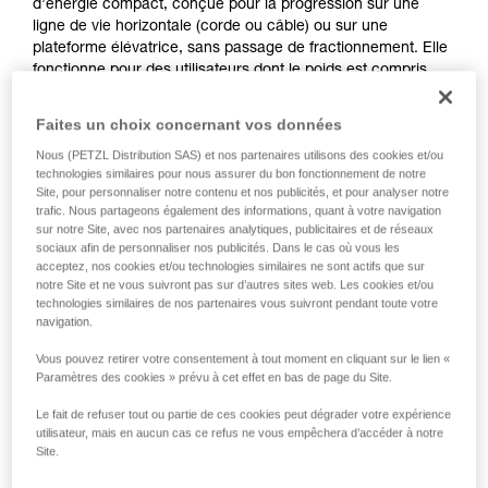
d’énergie compact, conçue pour la progression sur une
ligne de vie horizontale (corde ou câble) ou sur une
plateforme élévatrice, sans passage de fractionnement. Elle
fonctionne pour des utilisateurs dont le poids est compris
entre 60 et 140 kg. Elle permet plusieurs modes de
connexion au harnais et peut recevoir différents types de
Faites un choix concernant vos données
connecteurs.
Nous (PETZL Distribution SAS) et nos partenaires utilisons des cookies et/ou
technologies similaires pour nous assurer du bon fonctionnement de notre
Avez-vous besoin de calculer votre tirant d'air ?
Site, pour personnaliser notre contenu et nos publicités, et pour analyser notre
trafic. Nous partageons également des informations, quant à votre navigation
ACCÉDER AU MODULE TIRANT D'AIR
sur notre Site, avec nos partenaires analytiques, publicitaires et de réseaux
sociaux afin de personnaliser nos publicités. Dans le cas où vous les
acceptez, nos cookies et/ou technologies similaires ne sont actifs que sur
notre Site et ne vous suivront pas sur d’autres sites web. Les cookies et/ou
technologies similaires de nos partenaires vous suivront pendant toute votre
navigation.
Vous pouvez retirer votre consentement à tout moment en cliquant sur le lien «
Paramètres des cookies » prévu à cet effet en bas de page du Site.
Le fait de refuser tout ou partie de ces cookies peut dégrader votre expérience
utilisateur, mais en aucun cas ce refus ne vous empêchera d’accéder à notre
Site.