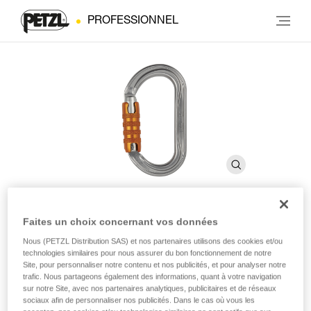
PROFESSIONNEL
Faites un choix concernant vos données
OK
Nous (PETZL Distribution SAS) et nos partenaires utilisons des cookies et/ou
technologies similaires pour nous assurer du bon fonctionnement de notre
Site, pour personnaliser notre contenu et nos publicités, et pour analyser notre
Mousqueton ovale léger
trafic. Nous partageons également des informations, quant à votre navigation
sur notre Site, avec nos partenaires analytiques, publicitaires et de réseaux
Le mousqueton léger OK est réalisé en aluminium. Il dispose
sociaux afin de personnaliser nos publicités. Dans le cas où vous les