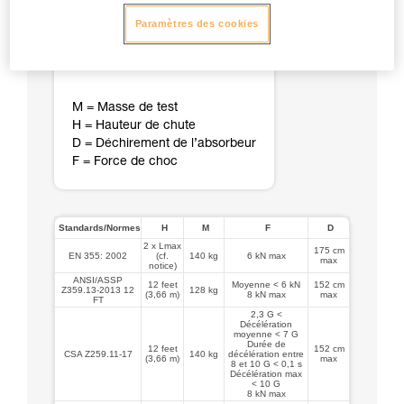
Paramètres des cookies
M = Masse de test
H = Hauteur de chute
D = Déchirement de l’absorbeur
F = Force de choc
Standards/Normes
H
M
F
D
2 x Lmax
175 cm
EN 355: 2002
(cf.
140 kg
6 kN max
max
notice)
ANSI/ASSP
12 feet
Moyenne < 6 kN
152 cm
Z359.13-2013 12
128 kg
(3,66 m)
8 kN max
max
FT
2,3 G <
Décélération
moyenne < 7 G
Durée de
12 feet
152 cm
CSA Z259.11-17
140 kg
décélération entre
(3,66 m)
max
8 et 10 G < 0,1 s
Décélération max
< 10 G
8 kN max