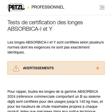
PROFESSIONNEL
Tests de certification des longes
ABSORBICA-I et Y
Les longes ABSORBICA-I et Y sont certifiées selon plusieurs
normes dont les exigences ne sont pas exactement
identiques.
AVERTISSEMENTS
Lisez attentivement les notices techniques des
produits utilisés dans ce conseil avant de le
consulter. Vous devez avoir compris les
Pour rappel, toutes les longes de la gamme ABSORBICA
informations de la notice technique pour
2024 (référence commerciale comportant un B au sixième
pouvoir comprendre ce complément
digit) sont certifiées pour des usages jusqu’à 140 kg max, et
d’informations.
pour les hauteurs de chute maximales propres à chaque
Maîtriser ces techniques nécessite une