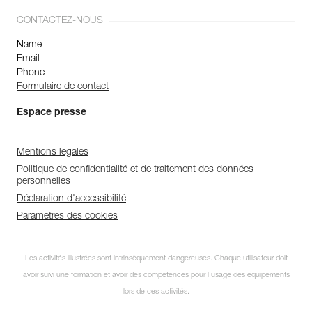
CONTACTEZ-NOUS
Name
Email
Phone
Formulaire de contact
Espace presse
Mentions légales
Politique de confidentialité et de traitement des données
personnelles
Déclaration d'accessibilité
Paramètres des cookies
Les activités illustrées sont intrinsèquement dangereuses. Chaque utilisateur doit
avoir suivi une formation et avoir des compétences pour l’usage des équipements
lors de ces activités.