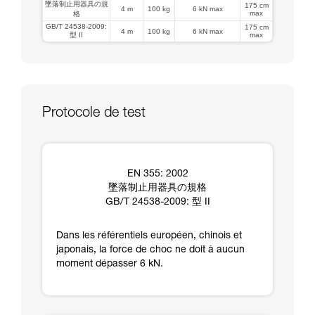
墜落制止用器具の規
175 cm
4 m
100 kg
6 kN max
max
格
GB/T 24538-2009:
175 cm
4 m
100 kg
6 kN max
型 II
max
Protocole de test
EN 355: 2002
墜落制止用器具の規格
GB/T 24538-2009: 型 II
Dans les référentiels européen, chinois et
japonais, la force de choc ne doit à aucun
moment dépasser 6 kN.