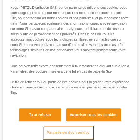
simultanément au risque de rupture
Nous (PETZL Distribution SAS) et nos partenaires utilisons des cookies et/ou
Nécessité d'une personne en back-up
technologies similaires pour nous assurer du bon fonctionnement de notre
Site, pour personnaliser notre contenu et nos publicités, et pour analyser notre
trafic. Nous partageons également des informations, quant à votre navigation
sur notre Site, avec nos partenaires analytiques, publicitaires et de réseaux
sociaux afin de personnaliser nos publicités. Dans le cas où vous les
acceptez, nos cookies et/ou technologies similaires ne sont actifs que sur
notre Site et ne vous suivront pas sur d’autres sites web. Les cookies et/ou
Utilisation à la descente
technologies similaires de nos partenaires vous suivront pendant toute votre
navigation.
Vous pouvez retirer votre consentement à tout moment en cliquant sur le lien «
Paramètres des cookies » prévu à cet effet en bas de page du Site.
Le fait de refuser tout ou partie de ces cookies peut dégrader votre expérience
utilisateur, mais en aucun cas ce refus ne vous empêchera d’accéder à notre
Site.
Tout refuser
Autoriser tous les cookies
Paramètres des cookies