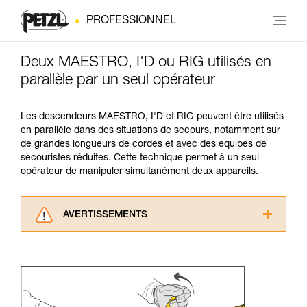
PROFESSIONNEL
Deux MAESTRO, I'D ou RIG utilisés en
parallèle par un seul opérateur
Les descendeurs MAESTRO, I'D et RIG peuvent être utilisés
en parallèle dans des situations de secours, notamment sur
de grandes longueurs de cordes et avec des équipes de
secouristes réduites. Cette technique permet à un seul
opérateur de manipuler simultanément deux appareils.
AVERTISSEMENTS
Lisez attentivement les notices techniques des
produits utilisés dans ce conseil avant de le
consulter. Vous devez avoir compris les
informations de la notice technique pour
pouvoir comprendre ce complément