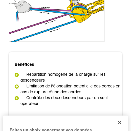
d’informations.
Maîtriser ces techniques nécessite une
formation et un entraînement spécifique. Validez
avec un professionnel votre capacité à refaire
la manipulation, seul, en toute sécurité, avant
de la reproduire en autonomie.
Nous donnons des exemples de techniques
liées à votre activité. Il peut en exister d’autres
que nous ne décrivons pas ici.
Bénéfices
Répartition homogène de la charge sur les
descendeurs
Limitation de l'élongation potentielle des cordes en
cas de rupture d'une des cordes
Contrôle des deux descendeurs par un seul
opérateur
Inconvénients
Faites un choix concernant vos données
Proximité des cordes qui sont exposées