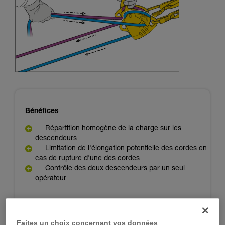
d’informations.
Maîtriser ces techniques nécessite une
formation et un entraînement spécifique. Validez
avec un professionnel votre capacité à refaire
la manipulation, seul, en toute sécurité, avant
de la reproduire en autonomie.
Nous donnons des exemples de techniques
liées à votre activité. Il peut en exister d’autres
que nous ne décrivons pas ici.
Bénéfices
Répartition homogène de la charge sur les
descendeurs
Limitation de l'élongation potentielle des cordes en
cas de rupture d'une des cordes
Contrôle des deux descendeurs par un seul
opérateur
Inconvénients
Faites un choix concernant vos données
Proximité des cordes qui sont exposées