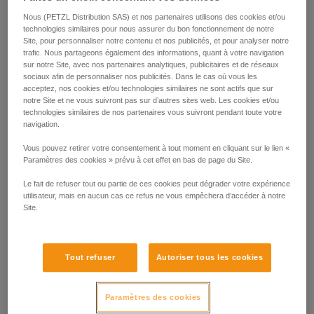
simultanément au risque de rupture
Nous (PETZL Distribution SAS) et nos partenaires utilisons des cookies et/ou
Nécessité d'une personne en back-up
technologies similaires pour nous assurer du bon fonctionnement de notre
Site, pour personnaliser notre contenu et nos publicités, et pour analyser notre
trafic. Nous partageons également des informations, quant à votre navigation
sur notre Site, avec nos partenaires analytiques, publicitaires et de réseaux
sociaux afin de personnaliser nos publicités. Dans le cas où vous les
acceptez, nos cookies et/ou technologies similaires ne sont actifs que sur
notre Site et ne vous suivront pas sur d’autres sites web. Les cookies et/ou
Utilisation à la descente
technologies similaires de nos partenaires vous suivront pendant toute votre
navigation.
Vous pouvez retirer votre consentement à tout moment en cliquant sur le lien «
Paramètres des cookies » prévu à cet effet en bas de page du Site.
Le fait de refuser tout ou partie de ces cookies peut dégrader votre expérience
utilisateur, mais en aucun cas ce refus ne vous empêchera d’accéder à notre
Site.
Tout refuser
Autoriser tous les cookies
Paramètres des cookies