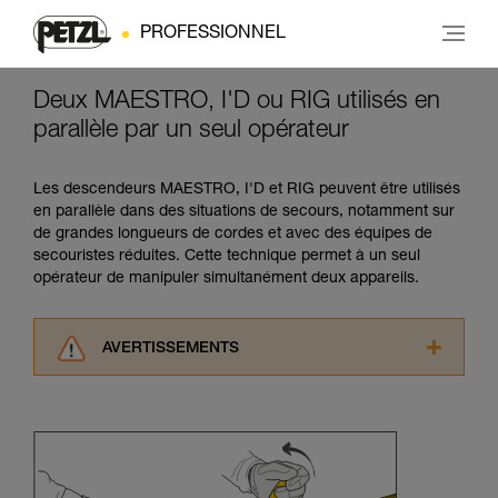
PROFESSIONNEL
Deux MAESTRO, I'D ou RIG utilisés en
parallèle par un seul opérateur
Les descendeurs MAESTRO, I'D et RIG peuvent être utilisés
en parallèle dans des situations de secours, notamment sur
de grandes longueurs de cordes et avec des équipes de
secouristes réduites. Cette technique permet à un seul
opérateur de manipuler simultanément deux appareils.
AVERTISSEMENTS
Lisez attentivement les notices techniques des
produits utilisés dans ce conseil avant de le
consulter. Vous devez avoir compris les
informations de la notice technique pour
pouvoir comprendre ce complément