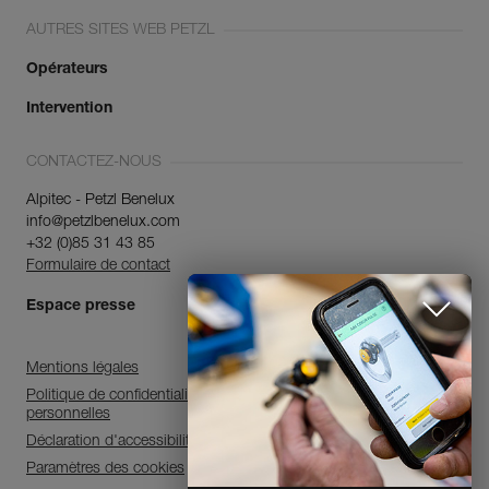
AUTRES SITES WEB PETZL
Opérateurs
Intervention
CONTACTEZ-NOUS
Alpitec - Petzl Benelux
info@petzlbenelux.com
+32 (0)85 31 43 85
Formulaire de contact
Espace presse
Mentions légales
Politique de confidentialité et de traitement des données
personnelles
Déclaration d'accessibilité
Paramètres des cookies