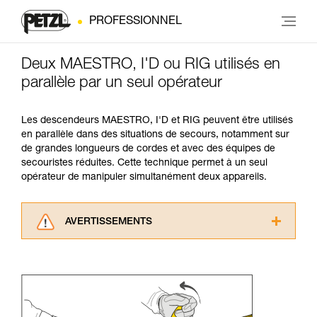
PROFESSIONNEL
Deux MAESTRO, I'D ou RIG utilisés en
parallèle par un seul opérateur
Les descendeurs MAESTRO, I'D et RIG peuvent être utilisés
en parallèle dans des situations de secours, notamment sur
de grandes longueurs de cordes et avec des équipes de
secouristes réduites. Cette technique permet à un seul
opérateur de manipuler simultanément deux appareils.
AVERTISSEMENTS
Lisez attentivement les notices techniques des
produits utilisés dans ce conseil avant de le
consulter. Vous devez avoir compris les
informations de la notice technique pour
pouvoir comprendre ce complément