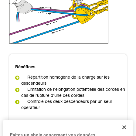
d’informations.
Maîtriser ces techniques nécessite une
formation et un entraînement spécifique. Validez
avec un professionnel votre capacité à refaire
la manipulation, seul, en toute sécurité, avant
de la reproduire en autonomie.
Nous donnons des exemples de techniques
liées à votre activité. Il peut en exister d’autres
que nous ne décrivons pas ici.
Bénéfices
Répartition homogène de la charge sur les
descendeurs
Limitation de l'élongation potentielle des cordes en
cas de rupture d'une des cordes
Contrôle des deux descendeurs par un seul
opérateur
Inconvénients
Faites un choix concernant vos données
Proximité des cordes qui sont exposées