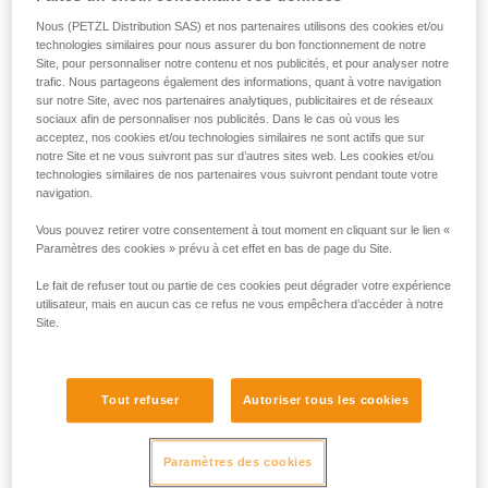
simultanément au risque de rupture
Nous (PETZL Distribution SAS) et nos partenaires utilisons des cookies et/ou
Nécessité d'une personne en back-up
technologies similaires pour nous assurer du bon fonctionnement de notre
Site, pour personnaliser notre contenu et nos publicités, et pour analyser notre
trafic. Nous partageons également des informations, quant à votre navigation
sur notre Site, avec nos partenaires analytiques, publicitaires et de réseaux
sociaux afin de personnaliser nos publicités. Dans le cas où vous les
acceptez, nos cookies et/ou technologies similaires ne sont actifs que sur
notre Site et ne vous suivront pas sur d’autres sites web. Les cookies et/ou
Utilisation à la descente
technologies similaires de nos partenaires vous suivront pendant toute votre
navigation.
Vous pouvez retirer votre consentement à tout moment en cliquant sur le lien «
Paramètres des cookies » prévu à cet effet en bas de page du Site.
Le fait de refuser tout ou partie de ces cookies peut dégrader votre expérience
utilisateur, mais en aucun cas ce refus ne vous empêchera d’accéder à notre
Site.
Tout refuser
Autoriser tous les cookies
Paramètres des cookies