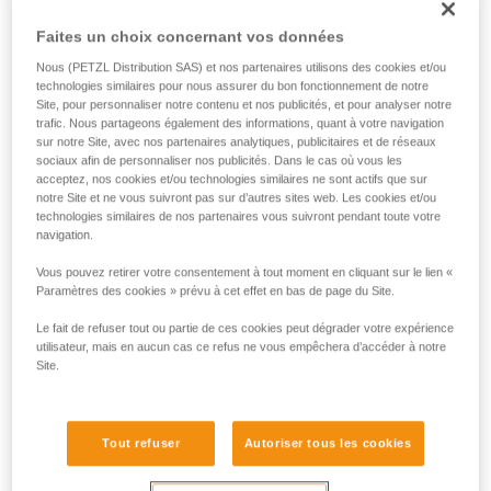
MAESTRO L est un descendeur conçu pour les opérations
Faites un choix concernant vos données
de secours techniques. Il facilite la manipulation de charges
Nous (PETZL Distribution SAS) et nos partenaires utilisons des cookies et/ou
lourdes, en descente comme en hissage, et peut s’utiliser à
technologies similaires pour nous assurer du bon fonctionnement de notre
la fois en système principal ou en contre-assurage. Cette
Site, pour personnaliser notre contenu et nos publicités, et pour analyser notre
polyvalence permet aux secouristes de s’adapter à toutes
trafic. Nous partageons également des informations, quant à votre navigation
les configurations pouvant être rencontrées sur le lieu
sur notre Site, avec nos partenaires analytiques, publicitaires et de réseaux
d’intervention. La poignée ergonomique et le frein intégré
sociaux afin de personnaliser nos publicités. Dans le cas où vous les
acceptez, nos cookies et/ou technologies similaires ne sont actifs que sur
permettent de contrôler confortablement la descente. Le
notre Site et ne vous suivront pas sur d’autres sites web. Les cookies et/ou
passage de la position de descente à celle de hissage est
technologies similaires de nos partenaires vous suivront pendant toute votre
immédiat, sans avoir à reprendre la charge. La poulie-
navigation.
bloqueur intégrée, avec réa de très gros diamètre sur
roulement à billes étanche, assure un excellent rendement
Vous pouvez retirer votre consentement à tout moment en cliquant sur le lien «
au hissage. Le système AUTO-LOCK bloque
Paramètres des cookies » prévu à cet effet en bas de page du Site.
automatiquement la corde lorsque la poignée n'est pas
Le fait de refuser tout ou partie de ces cookies peut dégrader votre expérience
utilisée. Une fois bloquée, la corde peut être ravalée sans
utilisateur, mais en aucun cas ce refus ne vous empêchera d’accéder à notre
avoir à manipuler la poignée. Le descendeur MAESTRO L
Site.
est compatible avec des cordes de 12,5 à 13 mm et permet
la manipulation de charges lourdes jusqu'à 280 kg.
Tout refuser
Autoriser tous les cookies
MAESTRO