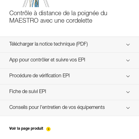
Contrôle à distance de la poignée du
MAESTRO avec une cordelette
Télécharger la notice technique (PDF)
Technical Notice
App pour contrôler et suivre vos EPI
découvrez ePPEcentre
Procédure de vérification EPI
verif-EPI-MAESTRO-procedure_FR
Fiche de suivi EPI
verif-EPI-MAESTRO-suivi_FR
Conseils pour l'entretien de vos équipements
entretien-assureurs-descendeurs_FR
Voir la page produit