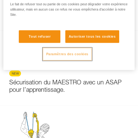
Le fait de refuser tout ou partie de ces cookies peut dégrader votre expérience
utilisateur, mais en aucun cas ce refus ne vous empêchera d’accéder à notre
Comment calculer le rapport de mouflage
Site.
Tout refuser
Autoriser tous les cookies
Paramètres des cookies
NEW
Sécurisation du MAESTRO avec un ASAP
pour l’apprentissage.