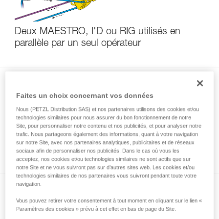
Deux MAESTRO, I'D ou RIG utilisés en
parallèle par un seul opérateur
Faites un choix concernant vos données
Nous (PETZL Distribution SAS) et nos partenaires utilisons des cookies et/ou
technologies similaires pour nous assurer du bon fonctionnement de notre
Site, pour personnaliser notre contenu et nos publicités, et pour analyser notre
trafic. Nous partageons également des informations, quant à votre navigation
Tendre une tyrolienne avec MAESTRO, I’D,
sur notre Site, avec nos partenaires analytiques, publicitaires et de réseaux
RIG
sociaux afin de personnaliser nos publicités. Dans le cas où vous les
acceptez, nos cookies et/ou technologies similaires ne sont actifs que sur
notre Site et ne vous suivront pas sur d’autres sites web. Les cookies et/ou
technologies similaires de nos partenaires vous suivront pendant toute votre
navigation.
Vous pouvez retirer votre consentement à tout moment en cliquant sur le lien «
Paramètres des cookies » prévu à cet effet en bas de page du Site.