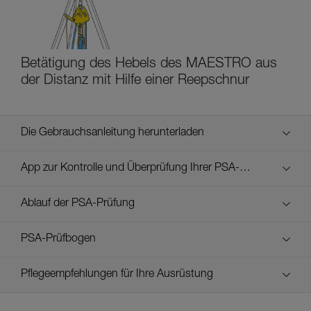
Betätigung des Hebels des MAESTRO aus
der Distanz mit Hilfe einer Reepschnur
Die Gebrauchsanleitung herunterladen
Technical Notice
App zur Kontrolle und Überprüfung Ihrer PSA-
Entdecken Sie ePPEcentre
Bestände
Ablauf der PSA-Prüfung
verif-EPI-MAESTRO-procedure_DE
PSA-Prüfbogen
verif-EPI-MAESTRO-suivi_DE
Pflegeempfehlungen für Ihre Ausrüstung
entretien-assureurs-descendeurs_DE