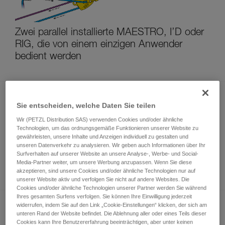
Zwei parallel installierte MAESTRO, I’D oder
RIG, die von einem einzigen Anwender
bedient werden
Sie entscheiden, welche Daten Sie teilen
Wir (PETZL Distribution SAS) verwenden Cookies und/oder ähnliche
Technologien, um das ordnungsgemäße Funktionieren unserer Website zu
gewährleisten, unsere Inhalte und Anzeigen individuell zu gestalten und
unseren Datenverkehr zu analysieren. Wir geben auch Informationen über Ihr
Spannen einer Hilfsseilbahn mit MAESTRO,
Surfverhalten auf unserer Website an unsere Analyse-, Werbe- und Social-
Media-Partner weiter, um unsere Werbung anzupassen. Wenn Sie diese
I’D, RIG
akzeptieren, sind unsere Cookies und/oder ähnliche Technologien nur auf
unserer Website aktiv und verfolgen Sie nicht auf andere Websites. Die
Cookies und/oder ähnliche Technologien unserer Partner werden Sie während
Ihres gesamten Surfens verfolgen. Sie können Ihre Einwilligung jederzeit
widerrufen, indem Sie auf den Link „Cookie-Einstellungen“ klicken, der sich am
unteren Rand der Website befindet. Die Ablehnung aller oder eines Teils dieser
Cookies kann Ihre Benutzererfahrung beeinträchtigen, aber unter keinen