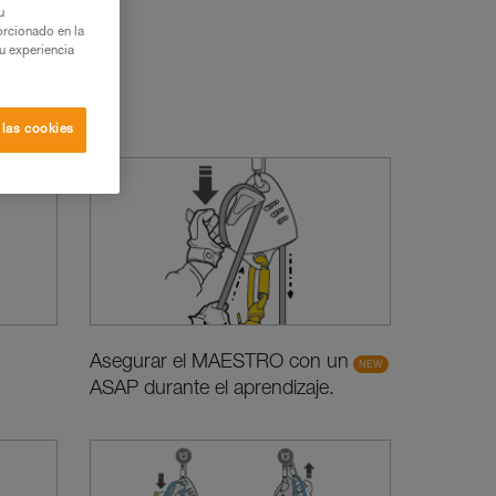
u
orcionado en la
su experiencia
es
 las cookies
Asegurar el MAESTRO con un
ASAP durante el aprendizaje.