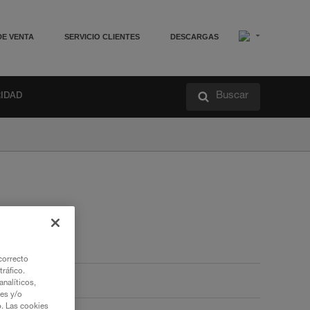
DE VENTA
SERVICIO CLIENTES
DESCARGAS
Buscar
RIDAD
correcto
tráfico.
nalíticos,
ies y/o
b. Las cookies