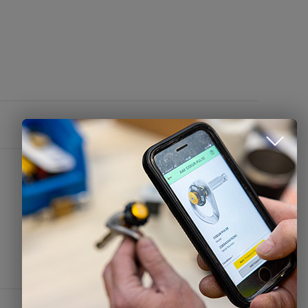
CONTACTO
Petzl Espana
info.esp@petzl.com
+34 935 952 073
Formulario de contacto
Sala de prensa
Aviso legal
Política de tratamiento de datos personales y