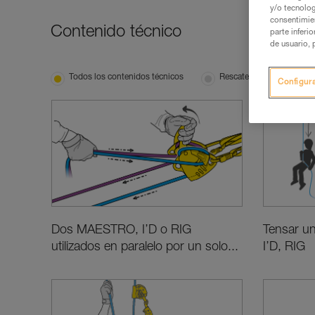
y/o tecnolog
consentimie
Contenido técnico
parte inferi
de usuario, 
Todos los contenidos técnicos
Rescate
Concept
Configur
Tensar u
Dos MAESTRO, I’D o RIG
I’D, RIG
utilizados en paralelo por un solo...