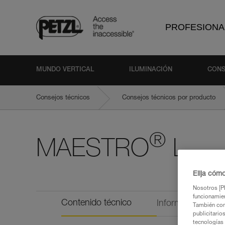
PROFESIONA
MUNDO VERTICAL
ILUMINACIÓN
CONS
Consejos técnicos
Consejos técnicos por producto
®
MAESTRO
L
Elija cóm
Nosotros [PE
funcionamien
Contenido técnico
Información técni
También com
publicitario
tecnologías 