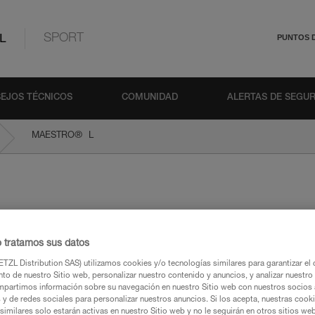
L
SPORT
PUNTOS 
EJOS TÉCNICOS
COMUNIDAD
ALERTAS DE SEGU
®
MAESTRO
L
o tratamos sus datos
TZL Distribution SAS) utilizamos cookies y/o tecnologías similares para garantizar el 
to de nuestro Sitio web, personalizar nuestro contenido y anuncios, y analizar nuestro 
ca
partimos información sobre su navegación en nuestro Sitio web con nuestros socios a
s y de redes sociales para personalizar nuestros anuncios. Si los acepta, nuestras cook
similares solo estarán activas en nuestro Sitio web y no le seguirán en otros sitios we