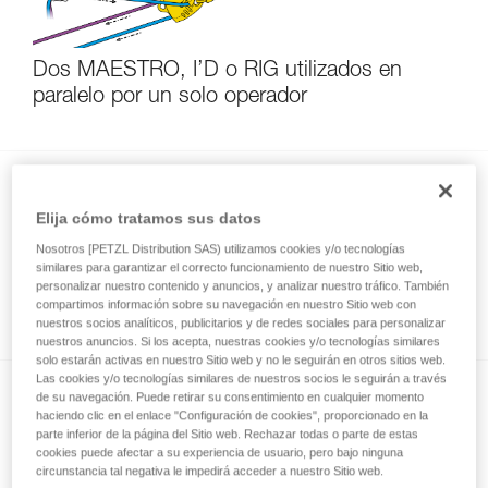
Dos MAESTRO, I’D o RIG utilizados en
paralelo por un solo operador
Elija cómo tratamos sus datos
Nosotros [PETZL Distribution SAS) utilizamos cookies y/o tecnologías
similares para garantizar el correcto funcionamiento de nuestro Sitio web,
personalizar nuestro contenido y anuncios, y analizar nuestro tráfico. También
Tensar una tirolina con MAESTRO, I’D, RIG
compartimos información sobre su navegación en nuestro Sitio web con
nuestros socios analíticos, publicitarios y de redes sociales para personalizar
nuestros anuncios. Si los acepta, nuestras cookies y/o tecnologías similares
solo estarán activas en nuestro Sitio web y no le seguirán en otros sitios web.
Las cookies y/o tecnologías similares de nuestros socios le seguirán a través
de su navegación. Puede retirar su consentimiento en cualquier momento
haciendo clic en el enlace "Configuración de cookies", proporcionado en la
parte inferior de la página del Sitio web. Rechazar todas o parte de estas
cookies puede afectar a su experiencia de usuario, pero bajo ninguna
circunstancia tal negativa le impedirá acceder a nuestro Sitio web.