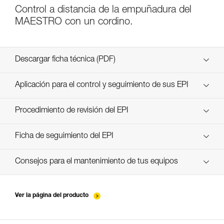
Control a distancia de la empuñadura del
MAESTRO con un cordino.
Descargar ficha técnica (PDF)
Technical Notice
Aplicación para el control y seguimiento de sus EPI
descubra ePPEcentre
Procedimiento de revisión del EPI
verif-EPI-MAESTRO-procedure_ES
Ficha de seguimiento del EPI
verif-EPI-MAESTRO-suivi_ES
Consejos para el mantenimiento de tus equipos
entretien-assureurs-descendeurs_ES
Ver la página del producto