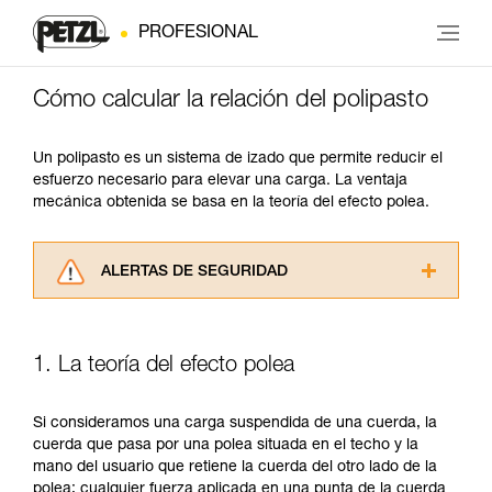
PROFESIONAL
Cómo calcular la relación del polipasto
Un polipasto es un sistema de izado que permite reducir el
esfuerzo necesario para elevar una carga. La ventaja
mecánica obtenida se basa en la teoría del efecto polea.
ALERTAS DE SEGURIDAD
Lea atentamente las fichas técnicas de los
productos utilizados en este consejo antes de
consultarlo. Usted debe comprender la
1. La teoría del efecto polea
información de la ficha técnica para poder
comprender este complemento informativo.
Dominar estas técnicas requiere una formación
Si consideramos una carga suspendida de una cuerda, la
y un entrenamiento específico. Confirme a
cuerda que pasa por una polea situada en el techo y la
través de un profesional su capacidad para
mano del usuario que retiene la cuerda del otro lado de la
ejecutar estas técnicas, solo y con total
polea; cualquier fuerza aplicada en una punta de la cuerda