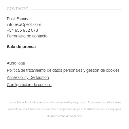
CONTACTO
Petzl Espana
info.esp@petzl.com
+34 935 952 073
Formulario de contacto
Sala de prensa
Aviso legal
Política de tratamiento de datos personales y gestión de cookies
Accessibility Declaration
Configuración de cookies
Descubra ePPEcentre
Las actividades ilustradas son intrínsecamente peligrosas. Cada usuario debe haber
Simplifique el control y
asistido a una formación y tener las competencias para la utilización de los equipos
seguimiento de su parque de
EPI.
durante estas actividades.