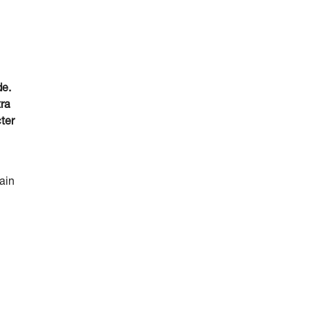
de.
tra
ter
ain