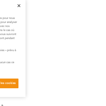
res pour nous
 pour analyser
avec nos
ns le cas où
 vous suivront
ront pendant
kies » prévu à
aucun cas ce
 les cookies