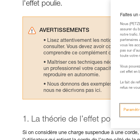
l’effet poulie.
Faites un
Nous (PETZL 
assurer du b
AVERTISSEMENTS
notre trafic
Lisez attentivement les notices technique
partenaires 
vous les acc
consulter. Vous devez avoir compris les in
pas sur d’au
comprendre ce complément d’informations
toute votre 
Maîtriser ces techniques nécessite une f
Vous pouvez 
un professionnel votre capacité à refaire la
cet effet en
reproduire en autonomie.
Le fait de r
Nous donnons des exemples de techniques l
refus ne vou
nous ne décrivons pas ici.
Paramètr
1. La théorie de l’effet poulie
Si on considère une charge suspendue à une corde, l