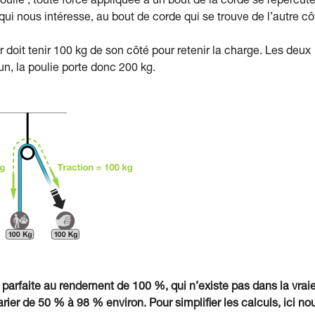
a poulie ; toute force appliquée à un bout de la corde se répercut
s qui nous intéresse, au bout de corde qui se trouve de l’autre cô
ur doit tenir 100 kg de son côté pour retenir la charge. Les deux
n, la poulie porte donc 200 kg.
 parfaite au rendement de 100 %, qui n’existe pas dans la vrai
rier de 50 % à 98 % environ. Pour simplifier les calculs, ici no