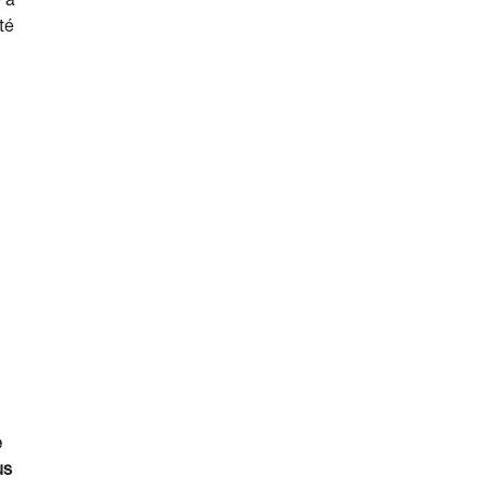
e à
té
e
us