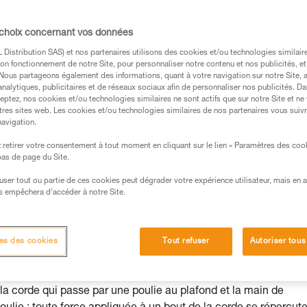
 choix concernant vos données
Distribution SAS) et nos partenaires utilisons des cookies et/ou technologies similai
on fonctionnement de notre Site, pour personnaliser notre contenu et nos publicités, et
. Nous partageons également des informations, quant à votre navigation sur notre Site, 
s des produits utilisés dans ce conseil avant de le
analytiques, publicitaires et de réseaux sociaux afin de personnaliser nos publicités. Da
eptez, nos cookies et/ou technologies similaires ne sont actifs que sur notre Site et ne
formations de la notice technique pour pouvoir
tres sites web. Les cookies et/ou technologies similaires de nos partenaires vous suiv
.
navigation.
ormation et un entraînement spécifique. Validez avec
retirer votre consentement à tout moment en cliquant sur le lien « Paramètres des coo
 manipulation, seul, en toute sécurité, avant de la
 bas de page du Site.
efuser tout ou partie de ces cookies peut dégrader votre expérience utilisateur, mais en 
iées à votre activité. Il peut en exister d’autres que
s empêchera d’accéder à notre Site.
es des cookies
Tout refuser
Autoriser tous
a corde qui passe par une poulie au plafond et la main de