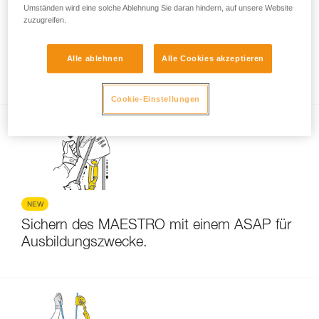
Umständen wird eine solche Ablehnung Sie daran hindern, auf unsere Website
zuzugreifen.
Das Übersetzungsverhältnis eines
Alle ablehnen
Alle Cookies akzeptieren
Flaschenzugs berechnen
Cookie-Einstellungen
NEW
Sichern des MAESTRO mit einem ASAP für
Ausbildungszwecke.