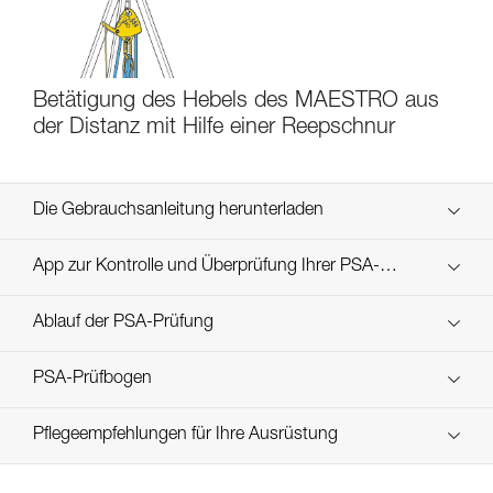
Betätigung des Hebels des MAESTRO aus
der Distanz mit Hilfe einer Reepschnur
Die Gebrauchsanleitung herunterladen
Technical Notice
App zur Kontrolle und Überprüfung Ihrer PSA-
Entdecken Sie ePPEcentre
Bestände
Ablauf der PSA-Prüfung
verif-EPI-MAESTRO-procedure_DE
PSA-Prüfbogen
verif-EPI-MAESTRO-suivi_DE
Pflegeempfehlungen für Ihre Ausrüstung
entretien-assureurs-descendeurs_DE