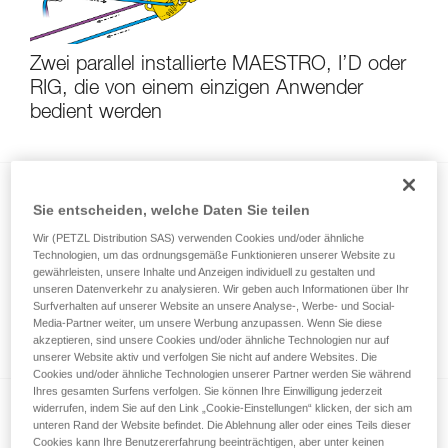
Zwei parallel installierte MAESTRO, I’D oder
RIG, die von einem einzigen Anwender
bedient werden
Sie entscheiden, welche Daten Sie teilen
Wir (PETZL Distribution SAS) verwenden Cookies und/oder ähnliche
Technologien, um das ordnungsgemäße Funktionieren unserer Website zu
gewährleisten, unsere Inhalte und Anzeigen individuell zu gestalten und
unseren Datenverkehr zu analysieren. Wir geben auch Informationen über Ihr
Spannen einer Hilfsseilbahn mit MAESTRO,
Surfverhalten auf unserer Website an unsere Analyse-, Werbe- und Social-
Media-Partner weiter, um unsere Werbung anzupassen. Wenn Sie diese
I’D, RIG
akzeptieren, sind unsere Cookies und/oder ähnliche Technologien nur auf
unserer Website aktiv und verfolgen Sie nicht auf andere Websites. Die
Cookies und/oder ähnliche Technologien unserer Partner werden Sie während
Ihres gesamten Surfens verfolgen. Sie können Ihre Einwilligung jederzeit
widerrufen, indem Sie auf den Link „Cookie-Einstellungen“ klicken, der sich am
unteren Rand der Website befindet. Die Ablehnung aller oder eines Teils dieser
Cookies kann Ihre Benutzererfahrung beeinträchtigen, aber unter keinen