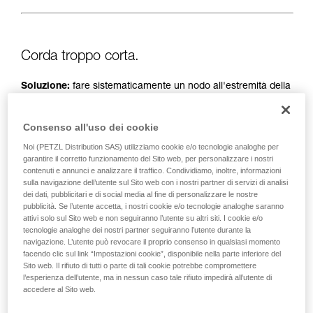
Corda troppo corta.
Soluzione:
fare sistematicamente un nodo all'estremità della
corda.
Consenso all'uso dei cookie
E verificare la lunghezza delle vie sulla guida/mappa.
Noi (PETZL Distribution SAS) utilizziamo cookie e/o tecnologie analoghe per
garantire il corretto funzionamento del Sito web, per personalizzare i nostri
contenuti e annunci e analizzare il traffico. Condividiamo, inoltre, informazioni
sulla navigazione dell’utente sul Sito web con i nostri partner di servizi di analisi
dei dati, pubblicitari e di social media al fine di personalizzare le nostre
pubblicità. Se l’utente accetta, i nostri cookie e/o tecnologie analoghe saranno
attivi solo sul Sito web e non seguiranno l’utente su altri siti. I cookie e/o
tecnologie analoghe dei nostri partner seguiranno l’utente durante la
navigazione. L’utente può revocare il proprio consenso in qualsiasi momento
facendo clic sul link “Impostazioni cookie”, disponibile nella parte inferiore del
Sito web. Il rifiuto di tutti o parte di tali cookie potrebbe compromettere
l’esperienza dell’utente, ma in nessun caso tale rifiuto impedirà all’utente di
accedere al Sito web.