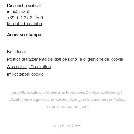
Dinamiche Verticali
info@petzl.it
+39 011 27 32 500
Modulo di contatto
Accesso stampa
Note legali
Politica di trattamento dei dati personali e di gestione dei cookie
Accessibility Declaration
Impostazioni cookie
Le attività indicate sono intrinsecamente pericolose. È indispensabile che ogni
utilizzatore abbia seguito una formazione e disponga delle competenze per l’utilizzo
dei dispositivi in queste attività.
© 1995-2026 Petzl