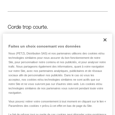
Corde trop courte.
Solution :
faire systématiquement un nœud en bout de
corde.
Faites un choix concernant vos données
Et vérifier la longueur des voies sur le topo.
Nous (PETZL Distribution SAS) et nos partenaires utilisons des cookies et/ou
technologies similaires pour nous assurer du bon fonctionnement de notre
Site, pour personnaliser notre contenu et nos publicités, et pour analyser notre
trafic. Nous partageons également des informations, quant à votre navigation
sur notre Site, avec nos partenaires analytiques, publicitaires et de réseaux
sociaux afin de personnaliser nos publicités. Dans le cas où vous les
acceptez, nos cookies et/ou technologies similaires ne sont actifs que sur
notre Site et ne vous suivront pas sur d’autres sites web. Les cookies et/ou
technologies similaires de nos partenaires vous suivront pendant toute votre
navigation.
Vous pouvez retirer votre consentement à tout moment en cliquant sur le lien «
Paramètres des cookies » prévu à cet effet en bas de page du Site.
Le fait de refuser tout ou partie de ces cookies peut dégrader votre expérience