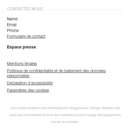
CONTACTEZ-NOUS
Name
Email
Phone
Formulaire de contact
Espace presse
Mentions légales
Politique de confidentialité et de traitement des données
personnelles
Déclaration d'accessibilité
Paramètres des cookies
Les activités illustrées sont intrinsèquement dangereuses. Chaque utilisateur doit
avoir suivi une formation et avoir des compétences pour l’usage des équipements
lors de ces activités.