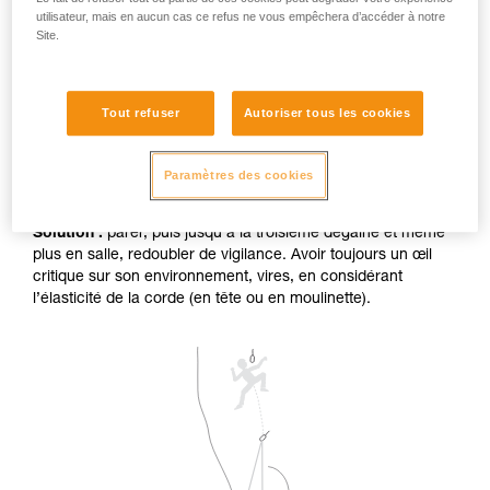
utilisateur, mais en aucun cas ce refus ne vous empêchera d’accéder à notre
Site.
Tout refuser
Autoriser tous les cookies
Chute au sol à cause de l'élasticité de la
Paramètres des cookies
corde et un mauvais assurage.
Solution :
parer, puis jusqu’à la troisième dégaine et même
plus en salle, redoubler de vigilance. Avoir toujours un œil
critique sur son environnement, vires, en considérant
l’élasticité de la corde (en tête ou en moulinette).