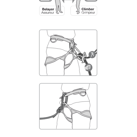
liées à votre activité. Il peut en exister d’autres
que nous ne décrivons pas ici.