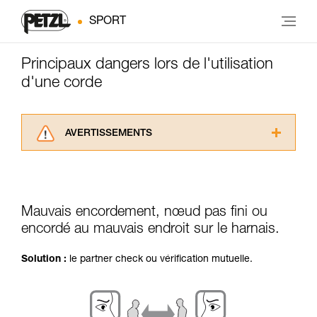
SPORT
Principaux dangers lors de l'utilisation
d'une corde
AVERTISSEMENTS
Lisez attentivement les notices techniques des
produits utilisés dans ce conseil avant de le
consulter. Vous devez avoir compris les
informations de la notice technique pour
Mauvais encordement, nœud pas fini ou
pouvoir comprendre ce complément
encordé au mauvais endroit sur le harnais.
d’informations.
Maîtriser ces techniques nécessite une
formation et un entraînement spécifique. Validez
Solution :
le partner check ou vérification mutuelle.
avec un professionnel votre capacité à refaire
la manipulation, seul, en toute sécurité, avant
de la reproduire en autonomie.
Nous donnons des exemples de techniques