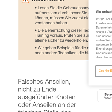
WARNHINWEIS
Lesen Sie die Gebrauchsanweisungen der 
Sie entsc
aufmerksam durch, bevor Sie diesen zu Ra
können, müssen Sie zuerst die in der Gebr
Wir (PETZL 
verstanden haben.
Funktioniere
Datenverkehr
Die Beherrschung dieser Techniken setzt
Analyse-, W
Training voraus. Prüfen Sie zusammen mit e
sind unsere 
alleine sicher zu wiederholen, bevor Sie ih
andere Webs
gesamten Sur
Wir geben Beispiele für die mit Ihrer Akt
Einstellunge
noch andere Techniken, die hier nicht bes
Cookies kann
daran hinder
Cookie-E
Falsches Anseilen,
nicht zu Ende
ausgeführter Knoten
oder Anseilen an der