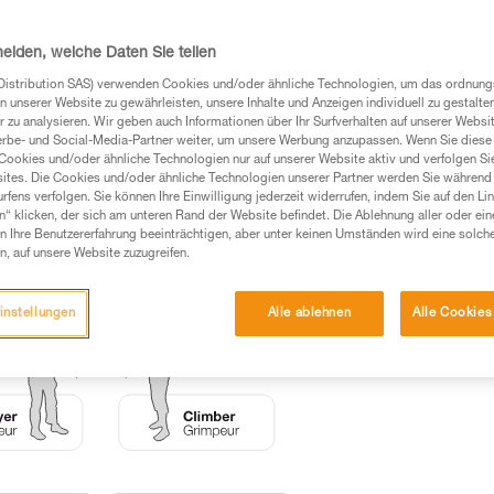
Produkte, um die es in diesem Tech Tipp geht,
heiden, welche Daten Sie teilen
te ziehen. Um diese Zusatzinformationen verstehen zu
auchsanweisung enthaltenen Informationen richtig
Distribution SAS) verwenden Cookies und/oder ähnliche Technologien, um das ordnu
n unserer Website zu gewährleisten, unsere Inhalte und Anzeigen individuell zu gestalte
 zu analysieren. Wir geben auch Informationen über Ihr Surfverhalten auf unserer Websi
 eine entsprechende Ausbildung und ein spezielles
erbe- und Social-Media-Partner weiter, um unsere Werbung anzupassen. Wenn Sie diese 
inem Profi, ob Sie in der Lage sind, den Vorgang
Cookies und/oder ähnliche Technologien nur auf unserer Website aktiv und verfolgen Sie
n eigenständig durchführen.
ites. Die Cookies und/oder ähnliche Technologien unserer Partner werden Sie während 
fens verfolgen. Sie können Ihre Einwilligung jederzeit widerrufen, indem Sie auf den Li
ivität verbundenen Techniken. Möglicherweise gibt es
n“ klicken, der sich am unteren Rand der Website befindet. Die Ablehnung aller oder ein
chrieben werden.
 Ihre Benutzererfahrung beeinträchtigen, aber unter keinen Umständen wird eine solch
n, auf unsere Website zuzugreifen.
instellungen
Alle ablehnen
Alle Cookies