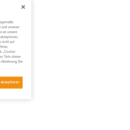
ngsgemäße
n und unseren
te an unsere
akzeptieren,
 nicht auf
Ihres
nk „Cookie-
es Teils dieser
e Ablehnung Sie
 akzeptieren