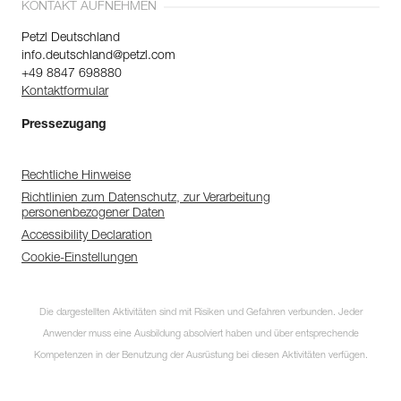
KONTAKT AUFNEHMEN
Petzl Deutschland
info.deutschland@petzl.com
+49 8847 698880
Kontaktformular
Pressezugang
Rechtliche Hinweise
Richtlinien zum Datenschutz, zur Verarbeitung
personenbezogener Daten
Accessibility Declaration
Cookie-Einstellungen
Die dargestellten Aktivitäten sind mit Risiken und Gefahren verbunden. Jeder
Anwender muss eine Ausbildung absolviert haben und über entsprechende
Kompetenzen in der Benutzung der Ausrüstung bei diesen Aktivitäten verfügen.