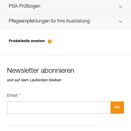
verif-EPI-cordes-procedure-DE
PSA-Prüfbogen
verif-EPI-cordes-suivi-DE
Pflegeempfehlungen für Ihre Ausrüstung
entretien-cordes_DE
Produktseite ansehen
Newsletter abonnieren
und auf dem Laufenden bleiben
Email *