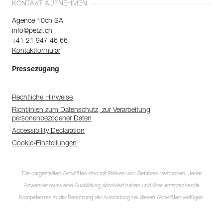
KONTAKT AUFNEHMEN
Agence 10ch SA
info@petzl.ch
+41 21 947 46 66
Kontaktformular
Pressezugang
Rechtliche Hinweise
Richtlinien zum Datenschutz, zur Verarbeitung
personenbezogener Daten
Accessibility Declaration
Cookie-Einstellungen
Die dargestellten Aktivitäten sind mit Risiken und Gefahren verbunden. Jeder
Anwender muss eine Ausbildung absolviert haben und über entsprechende
Kompetenzen in der Benutzung der Ausrüstung bei diesen Aktivitäten verfügen.