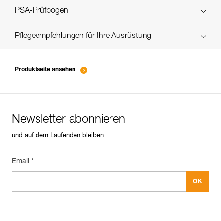
verif-EPI-cordes-procedure-DE
PSA-Prüfbogen
verif-EPI-cordes-suivi-DE
Pflegeempfehlungen für Ihre Ausrüstung
entretien-cordes_DE
Produktseite ansehen
Newsletter abonnieren
und auf dem Laufenden bleiben
Email *