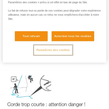
Évolution de la longueur de ma corde après
Paramètres des cookies » prévu à cet effet en bas de page du Site.
usage
Le fait de refuser tout ou partie de ces cookies peut dégrader votre expérience
utilisateur, mais en aucun cas ce refus ne vous empêchera d’accéder à notre
Site.
Tout refuser
Autoriser tous les cookies
Paramètres des cookies
Longueur de ma corde neuve et milieu de
corde
Corde trop courte : attention danger !