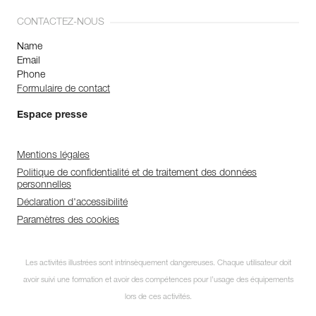
CONTACTEZ-NOUS
Name
Email
Phone
Formulaire de contact
Espace presse
Mentions légales
Politique de confidentialité et de traitement des données
personnelles
Déclaration d'accessibilité
Paramètres des cookies
Les activités illustrées sont intrinsèquement dangereuses. Chaque utilisateur doit
avoir suivi une formation et avoir des compétences pour l’usage des équipements
lors de ces activités.