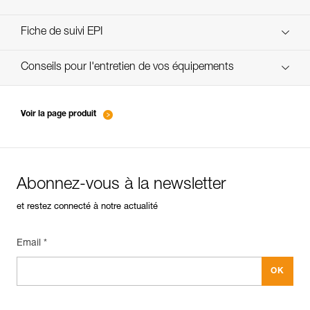
verif-EPI-cordes-procedure-FR
Fiche de suivi EPI
verif-EPI-cordes-suivi- FR
Conseils pour l'entretien de vos équipements
entretien-cordes_FR
Voir la page produit
Abonnez-vous à la newsletter
et restez connecté à notre actualité
Email *