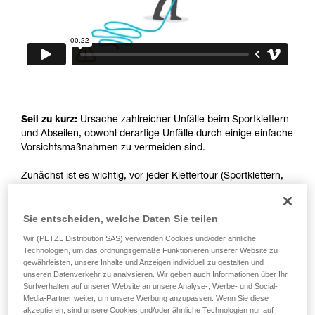
Wir geben Beispiele für die mit Ihrer Aktivität
verbundenen Techniken. Möglicherweise gibt es
noch andere Techniken, die hier nicht
beschrieben werden.
Seil zu kurz:
Ursache zahlreicher Unfälle beim Sportklettern
und Abseilen, obwohl derartige Unfälle durch einige einfache
Vorsichtsmaßnahmen zu vermeiden sind.
Zunächst ist es wichtig, vor jeder Klettertour (Sportklettern,
Mehrseillängenrouten, Bergsteigen, Eisklettern) das Topo
eingehend zu studieren und/oder die nötigen Informationen
Sie entscheiden, welche Daten Sie teilen
einzuholen, um ein ausreichend langes Seil mitzunehmen.
Es ist u.U. nützlich, 5 m mehr als die empfohlene Seillänge
Wir (PETZL Distribution SAS) verwenden Cookies und/oder ähnliche
vorzusehen.
Technologien, um das ordnungsgemäße Funktionieren unserer Website zu
gewährleisten, unsere Inhalte und Anzeigen individuell zu gestalten und
unseren Datenverkehr zu analysieren. Wir geben auch Informationen über Ihr
Die Realität vor Ort sieht möglicherweise etwas anders aus
Surfverhalten auf unserer Website an unsere Analyse-, Werbe- und Social-
als angekündigt und es könnte passieren, dass Ihr Seil zu
Media-Partner weiter, um unsere Werbung anzupassen. Wenn Sie diese
kurz ist. Die Situation kann heikel werden, wenn Sie nicht
akzeptieren, sind unsere Cookies und/oder ähnliche Technologien nur auf