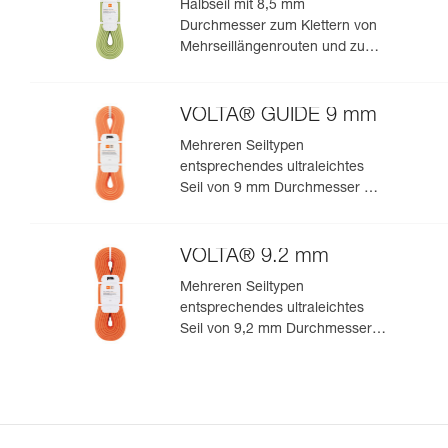
Halbseil mit 8,5 mm
Durchmesser zum Klettern von
Mehrseillängenrouten und zum
Bergsteigen in felsigem Terrain
VOLTA® GUIDE 9 mm
Mehreren Seiltypen
entsprechendes ultraleichtes
Seil von 9 mm Durchmesser mit
Guide-UIAA-Dry-Imprägnierung
für ultimative Performance beim
Klettern oder Bergsteigen
VOLTA® 9.2 mm
Mehreren Seiltypen
entsprechendes ultraleichtes
Seil von 9,2 mm Durchmesser
zum leistungsorientierten
Klettern oder Bergsteigen