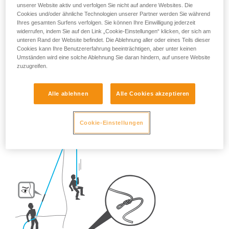
gewisse Vorsichtsmaßnahmen ergreifen.
unserer Website aktiv und verfolgen Sie nicht auf andere Websites. Die
Cookies und/oder ähnliche Technologien unserer Partner werden Sie während
Welche Vorsichtsmaßnahmen sind also in der Praxis
Ihres gesamten Surfens verfolgen. Sie können Ihre Einwilligung jederzeit
widerrufen, indem Sie auf den Link „Cookie-Einstellungen“ klicken, der sich am
erforderlich?
unteren Rand der Website befindet. Die Ablehnung aller oder eines Teils dieser
Cookies kann Ihre Benutzererfahrung beeinträchtigen, aber unter keinen
Umständen wird eine solche Ablehnung Sie daran hindern, auf unsere Website
- Beim Sportklettern:
Machen Sie IMMER einen Knoten ins
zuzugreifen.
Seilende.
Alle ablehnen
Alle Cookies akzeptieren
Cookie-Einstellungen