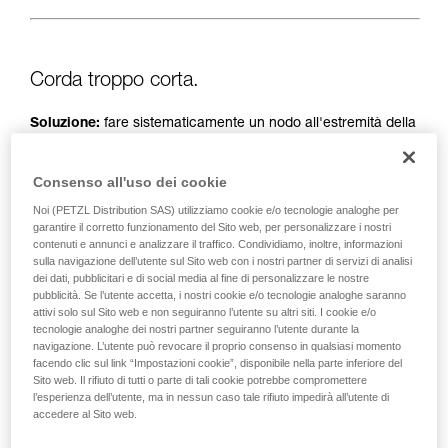
Corda troppo corta.
Soluzione:
fare sistematicamente un nodo all'estremità della
corda.
Consenso all'uso dei cookie
E verificare la lunghezza delle vie sulla guida/mappa.
Noi (PETZL Distribution SAS) utilizziamo cookie e/o tecnologie analoghe per
garantire il corretto funzionamento del Sito web, per personalizzare i nostri
contenuti e annunci e analizzare il traffico. Condividiamo, inoltre, informazioni
sulla navigazione dell’utente sul Sito web con i nostri partner di servizi di analisi
dei dati, pubblicitari e di social media al fine di personalizzare le nostre
pubblicità. Se l’utente accetta, i nostri cookie e/o tecnologie analoghe saranno
attivi solo sul Sito web e non seguiranno l’utente su altri siti. I cookie e/o
tecnologie analoghe dei nostri partner seguiranno l’utente durante la
navigazione. L’utente può revocare il proprio consenso in qualsiasi momento
facendo clic sul link “Impostazioni cookie”, disponibile nella parte inferiore del
Sito web. Il rifiuto di tutti o parte di tali cookie potrebbe compromettere
l’esperienza dell’utente, ma in nessun caso tale rifiuto impedirà all’utente di
accedere al Sito web.