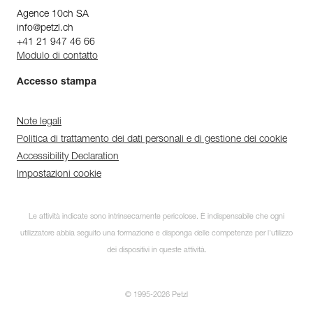
Agence 10ch SA
info@petzl.ch
+41 21 947 46 66
Modulo di contatto
Accesso stampa
Note legali
Politica di trattamento dei dati personali e di gestione dei cookie
Accessibility Declaration
Impostazioni cookie
Le attività indicate sono intrinsecamente pericolose. È indispensabile che ogni
utilizzatore abbia seguito una formazione e disponga delle competenze per l’utilizzo
dei dispositivi in queste attività.
© 1995-2026 Petzl