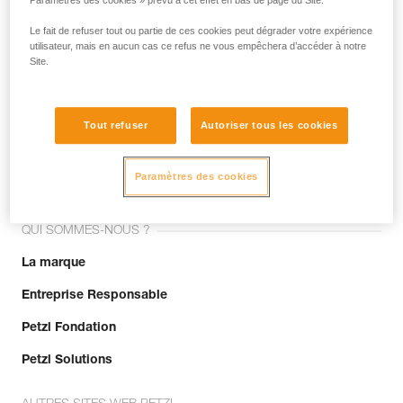
Paramètres des cookies » prévu à cet effet en bas de page du Site.
Le fait de refuser tout ou partie de ces cookies peut dégrader votre expérience
utilisateur, mais en aucun cas ce refus ne vous empêchera d’accéder à notre
Site.
Tout refuser
Autoriser tous les cookies
Rejoignez la communauté !
Paramètres des cookies
QUI SOMMES-NOUS ?
La marque
Entreprise Responsable
Petzl Fondation
Petzl Solutions