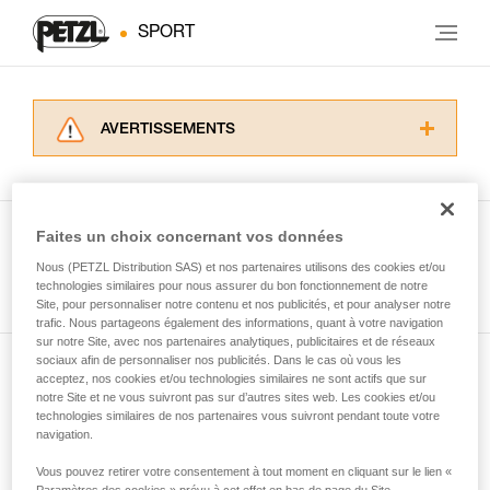
SPORT
AVERTISSEMENTS
Lisez attentivement les notices techniques des
produits utilisés dans ce conseil avant de le
consulter. Vous devez avoir compris les
informations de la notice technique pour
Faites un choix concernant vos données
pouvoir comprendre ce complément
Nous (PETZL Distribution SAS) et nos partenaires utilisons des cookies et/ou
Voir tous les conseils
d’informations.
technologies similaires pour nous assurer du bon fonctionnement de notre
Maîtriser ces techniques nécessite une
Site, pour personnaliser notre contenu et nos publicités, et pour analyser notre
formation et un entraînement spécifique. Validez
trafic. Nous partageons également des informations, quant à votre navigation
sur notre Site, avec nos partenaires analytiques, publicitaires et de réseaux
avec un professionnel votre capacité à refaire
sociaux afin de personnaliser nos publicités. Dans le cas où vous les
la manipulation, seul, en toute sécurité, avant
acceptez, nos cookies et/ou technologies similaires ne sont actifs que sur
Abonnez-vous à la newsletter
de la reproduire en autonomie.
notre Site et ne vous suivront pas sur d’autres sites web. Les cookies et/ou
Nous donnons des exemples de techniques
technologies similaires de nos partenaires vous suivront pendant toute votre
et restez connecté à notre actualité
liées à votre activité. Il peut en exister d’autres
navigation.
que nous ne décrivons pas ici.
Vous pouvez retirer votre consentement à tout moment en cliquant sur le lien «
Email *