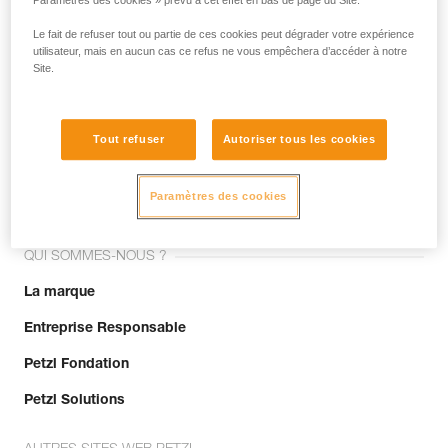
Paramètres des cookies » prévu à cet effet en bas de page du Site.
Le fait de refuser tout ou partie de ces cookies peut dégrader votre expérience
utilisateur, mais en aucun cas ce refus ne vous empêchera d’accéder à notre
Site.
Tout refuser
Autoriser tous les cookies
Rejoignez la communauté !
Paramètres des cookies
QUI SOMMES-NOUS ?
La marque
Entreprise Responsable
Petzl Fondation
Petzl Solutions