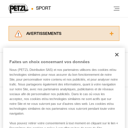
SPORT
AVERTISSEMENTS
Lisez attentivement les notices techniques des
produits utilisés dans ce conseil avant de le
consulter. Vous devez avoir compris les
informations de la notice technique pour
Faites un choix concernant vos données
pouvoir comprendre ce complément
Nous (PETZL Distribution SAS) et nos partenaires utilisons des cookies et/ou
Voir tous les conseils
d’informations.
technologies similaires pour nous assurer du bon fonctionnement de notre
Maîtriser ces techniques nécessite une
Site, pour personnaliser notre contenu et nos publicités, et pour analyser notre
formation et un entraînement spécifique. Validez
trafic. Nous partageons également des informations, quant à votre navigation
sur notre Site, avec nos partenaires analytiques, publicitaires et de réseaux
avec un professionnel votre capacité à refaire
sociaux afin de personnaliser nos publicités. Dans le cas où vous les
la manipulation, seul, en toute sécurité, avant
acceptez, nos cookies et/ou technologies similaires ne sont actifs que sur
Abonnez-vous à la newsletter
de la reproduire en autonomie.
notre Site et ne vous suivront pas sur d’autres sites web. Les cookies et/ou
Nous donnons des exemples de techniques
technologies similaires de nos partenaires vous suivront pendant toute votre
et restez connecté à notre actualité
liées à votre activité. Il peut en exister d’autres
navigation.
que nous ne décrivons pas ici.
Vous pouvez retirer votre consentement à tout moment en cliquant sur le lien «
Email *