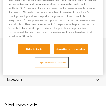
sulla navigazione dell’utente sul Sito web con i nostri partner di servizi di analisi
dei dati, pubblicitari e di social media al fine di personalizzare le nostre
Fascia elastica di ricambio per le lampade frontali ARIA.
pubblicità. Se l’utente accetta, i nostri cookie e/o tecnologie analoghe saranno
attivi solo sul Sito web e non seguiranno l’utente su altri siti. I cookie e/o
Cerchi la migliore lampada frontale per le tue attività?
tecnologie analoghe dei nostri partner seguiranno l’utente durante la
navigazione. L’utente può revocare il proprio consenso in qualsiasi momento
ACCEDI ALLA GUIDA PER LA SCELTA
facendo clic sul link “Impostazioni cookie”, disponibile nella parte inferiore del
Sito web. Il rifiuto di tutti o parte di tali cookie potrebbe compromettere
l’esperienza dell’utente, ma in nessun caso tale rifiuto impedirà all’utente di
accedere al Sito web.
Descrizione
Rifiuta tutti
Accetta tutti i cookie
Fascia elastica di ricambio per lampade frontali ARIA 1R
Specifiche tecniche
RGB e ARIA 2R RGB (versioni a partire dal 2026).
Impostazioni cookie
Peso: 24 g
Informazioni tecniche
Dettagli codice
Libretto d'uso
Ispezione
Scarica il pdf technical-notice-Bandeau ARIA-1
Codice : E068BA01
Colore(i) : BLACK
FAQ
Garanzia : 3 anni
FAQ
Confezione : 1
See all technical content
Codice : E068BA02