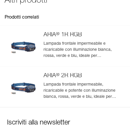
Altri prodotti
Colore(i) : CAMO
Garanzia : 3 anni
Confezione : 1
Prodotti correlati
®
ARIA
1R RGB
Lampada frontale impermeabile e
ricaricabile con illuminazione bianca,
rossa, verde e blu, ideale per
l’osservazione nella natura. 475 lumen
®
ARIA
2R RGB
Lampada frontale impermeabile,
ricaricabile e potente con illuminazione
bianca, rossa, verde e blu, ideale per
l’osservazione nella natura. 625 lumen
Iscriviti alla newsletter