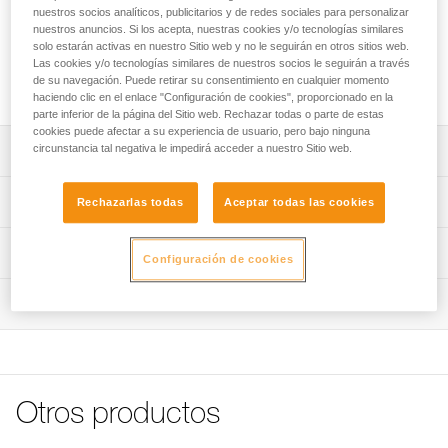
nuestros socios analíticos, publicitarios y de redes sociales para personalizar
¿Buscas la mejor linterna frontal para tus actividades?
nuestros anuncios. Si los acepta, nuestras cookies y/o tecnologías similares
solo estarán activas en nuestro Sitio web y no le seguirán en otros sitios web.
ACCEDER A LA AYUDA
Las cookies y/o tecnologías similares de nuestros socios le seguirán a través
de su navegación. Puede retirar su consentimiento en cualquier momento
haciendo clic en el enlace "Configuración de cookies", proporcionado en la
parte inferior de la página del Sitio web. Rechazar todas o parte de estas
cookies puede afectar a su experiencia de usuario, pero bajo ninguna
circunstancia tal negativa le impedirá acceder a nuestro Sitio web.
Descripción
Cinta de recambio para linternas frontales ARIA 1R RGB y
Características técnicas
Rechazarlas todas
Aceptar todas las cookies
ARIA 2R RGB (versiones posteriores a 2026).
Peso: 24 g
Información técnica
Configuración de cookies
Características por referencia
Ficha técnica
Inspección
Descargar el pdf technical-notice-Bandeau ARIA-1
Referencia : E068BA01
Colores : BLACK
FAQ
Garantía : 3 Años
FAQ
Pack : 1
Ver todo el contenido técnico
Referencia : E068BA02
Otros productos
Colores : CAMO
Garantía : 3 Años