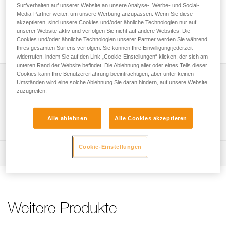
Surfverhalten auf unserer Website an unsere Analyse-, Werbe- und Social-
Media-Partner weiter, um unsere Werbung anzupassen. Wenn Sie diese
Ihr sucht die perfekte Stirnlampe für eure Aktivitäten?
akzeptieren, sind unsere Cookies und/oder ähnliche Technologien nur auf
ZUR AUSWAHLHILFE
unserer Website aktiv und verfolgen Sie nicht auf andere Websites. Die
Cookies und/oder ähnliche Technologien unserer Partner werden Sie während
Ihres gesamten Surfens verfolgen. Sie können Ihre Einwilligung jederzeit
widerrufen, indem Sie auf den Link „Cookie-Einstellungen“ klicken, der sich am
unteren Rand der Website befindet. Die Ablehnung aller oder eines Teils dieser
Cookies kann Ihre Benutzererfahrung beeinträchtigen, aber unter keinen
Leistungsverzeichnis
Umständen wird eine solche Ablehnung Sie daran hindern, auf unsere Website
zuzugreifen.
Ersatzkopfband für die Stirnlampen ARIA 1R RGB und
Technische Spezifikationen
ARIA 2R RGB (Versionen ab 2026).
Alle ablehnen
Alle Cookies akzeptieren
Gewicht: 24 g
Technische Informationen
Zugrundeliegende Spezifikationen
Gebrauchsanleitung
Cookie-Einstellungen
Wartung
Das PDF herunterladen technical-notice-Bandeau ARIA-1
Referenz : E068BA01
Farbe(n) : BLACK
Häufige Fragen
Garantie : 3 Jahre
Häufige Fragen
Verpackung : 1
See all technical content
Referenz : E068BA02
Weitere Produkte
Farbe(n) : CAMO
Garantie : 3 Jahre