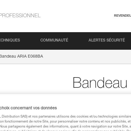
PROFESSIONNEL
REVENDE
ECHNIQUES
COMMUNAUTÉ
ALERTES SÉCURITÉ
Bandeau ARIA E068BA
Bandeau
Bandeau de rechange p
 choix concernant vos données
Bandeau de rechange pour lam
Distribution SAS) et nos partenaires utilisons des cookies et/ou technologies similai
on fonctionnement de notre Site, pour personnaliser notre contenu et nos publicités, et
Achetez en ligne
Trou
. Nous partageons également des informations, quant à votre navigation sur notre Site, 