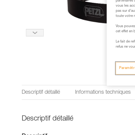
partenaires 
vous les acc
pas sur d’au
toute votre 
Vous pouvez 
cet effet en
Le fait de r
refus ne vou
Paramètr
Descriptif détaillé
Informations techniques
Descriptif détaillé