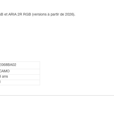
 et ARIA 2R RGB (versions à partir de 2026).
E068BA02
CAMO
3 ans
1