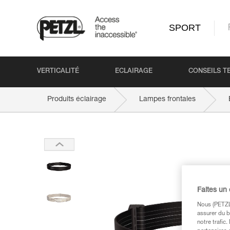
SPORT
VERTICALITÉ
ECLAIRAGE
CONSEILS T
Produits éclairage
Lampes frontales
Faites un
Nous (PETZL 
assurer du b
notre trafic