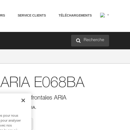
URS
SERVICE CLIENTS
TÉLÉCHARGEMENTS
Recherche
 ARIA E068BA
our lampes frontales ARIA
pes frontales ARIA.
res pour nous
 pour analyser
vez un revendeur
avec nos