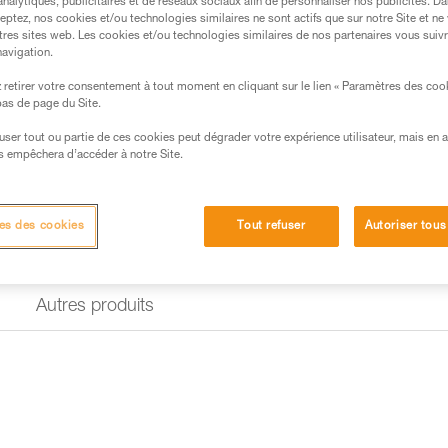
analytiques, publicitaires et de réseaux sociaux afin de personnaliser nos publicités. Da
eptez, nos cookies et/ou technologies similaires ne sont actifs que sur notre Site et ne
tres sites web. Les cookies et/ou technologies similaires de nos partenaires vous suiv
Vous recherchez la meilleure la
navigation.
ACCÉDER À L'AIDE AU CHOIX
retirer votre consentement à tout moment en cliquant sur le lien « Paramètres des coo
 bas de page du Site.
efuser tout ou partie de ces cookies peut dégrader votre expérience utilisateur, mais en 
s empêchera d’accéder à notre Site.
es des cookies
Tout refuser
Autoriser tous
Autres produits