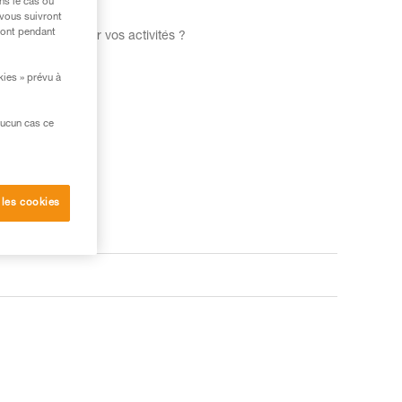
ns le cas où
 vous suivront
ront pendant
mpe frontale pour vos activités ?
kies » prévu à
aucun cas ce
 les cookies