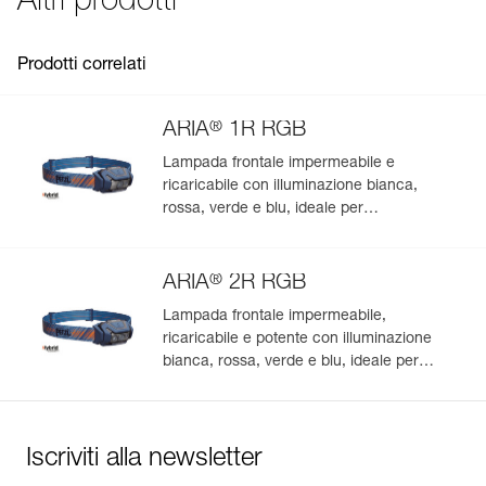
Altri prodotti
Colore(i) : CAMO
Garanzia : 3 anni
Confezione : 1
Prodotti correlati
®
ARIA
1R RGB
Lampada frontale impermeabile e
ricaricabile con illuminazione bianca,
rossa, verde e blu, ideale per
l’osservazione nella natura. 475 lumen
®
ARIA
2R RGB
Lampada frontale impermeabile,
ricaricabile e potente con illuminazione
bianca, rossa, verde e blu, ideale per
l’osservazione nella natura. 625 lumen
Iscriviti alla newsletter