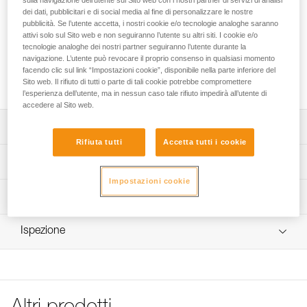
sulla navigazione dell’utente sul Sito web con i nostri partner di servizi di analisi
dei dati, pubblicitari e di social media al fine di personalizzare le nostre
Fascia elastica di ricambio per le lampade frontali ARIA.
pubblicità. Se l’utente accetta, i nostri cookie e/o tecnologie analoghe saranno
attivi solo sul Sito web e non seguiranno l’utente su altri siti. I cookie e/o
Cerchi la migliore lampada frontale per le tue attività?
tecnologie analoghe dei nostri partner seguiranno l’utente durante la
navigazione. L’utente può revocare il proprio consenso in qualsiasi momento
ACCEDI ALLA GUIDA PER LA SCELTA
facendo clic sul link “Impostazioni cookie”, disponibile nella parte inferiore del
Sito web. Il rifiuto di tutti o parte di tali cookie potrebbe compromettere
l’esperienza dell’utente, ma in nessun caso tale rifiuto impedirà all’utente di
accedere al Sito web.
Descrizione
Rifiuta tutti
Accetta tutti i cookie
Fascia elastica di ricambio per lampade frontali ARIA 1R
Specifiche tecniche
RGB e ARIA 2R RGB (versioni a partire dal 2026).
Impostazioni cookie
Peso: 24 g
Informazioni tecniche
Dettagli codice
Libretto d'uso
Ispezione
Scarica il pdf technical-notice-Bandeau ARIA-1
Codice : E068BA01
Colore(i) : BLACK
FAQ
Garanzia : 3 anni
FAQ
Confezione : 1
See all technical content
Codice : E068BA02