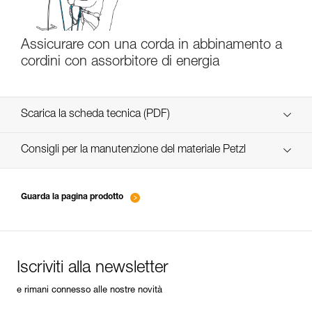
Assicurare con una corda in abbinamento a
cordini con assorbitore di energia
Scarica la scheda tecnica (PDF)
Technical Notice
Consigli per la manutenzione del materiale Petzl
entretien-longes-sangles-absorbeurs-IT
Technical Notice
Guarda la pagina prodotto
entretien-harnais-IT
Iscriviti alla newsletter
entretien-casques-IT
e rimani connesso alle nostre novità