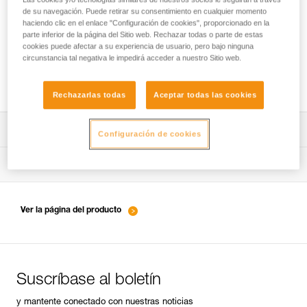
de su navegación. Puede retirar su consentimiento en cualquier momento
haciendo clic en el enlace "Configuración de cookies", proporcionado en la
parte inferior de la página del Sitio web. Rechazar todas o parte de estas
Asegurar con una cuerda como
cookies puede afectar a su experiencia de usuario, pero bajo ninguna
circunstancia tal negativa le impedirá acceder a nuestro Sitio web.
complemento de elementos de amarre con
absorbedor de energía
Rechazarlas todas
Aceptar todas las cookies
Descargar ficha técnica (PDF)
Configuración de cookies
Technical Notice
Consejos para el mantenimiento de tus equipos
entretien-longes-sangles-absorbeurs-ES
Technical Notice
Ver la página del producto
entretien-harnais-ES
Suscríbase al boletín
entretien-casques-ES
y mantente conectado con nuestras noticias