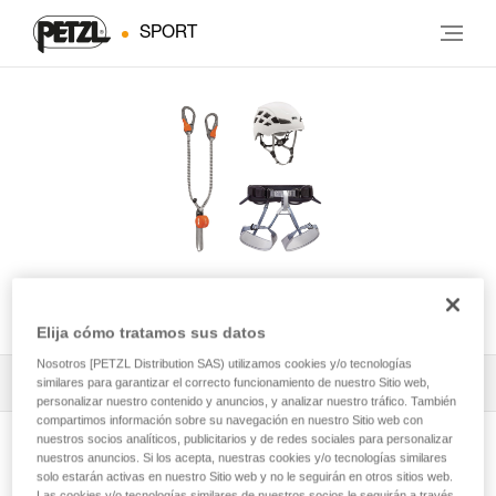
SPORT
KIT VIA FERRATA EASHOOK
Elija cómo tratamos sus datos
Nosotros [PETZL Distribution SAS) utilizamos cookies y/o tecnologías
Todos los contenidos técnicos
1
similares para garantizar el correcto funcionamiento de nuestro Sitio web,
Filtrar
personalizar nuestro contenido y anuncios, y analizar nuestro tráfico. También
compartimos información sobre su navegación en nuestro Sitio web con
nuestros socios analíticos, publicitarios y de redes sociales para personalizar
nuestros anuncios. Si los acepta, nuestras cookies y/o tecnologías similares
solo estarán activas en nuestro Sitio web y no le seguirán en otros sitios web.
Las cookies y/o tecnologías similares de nuestros socios le seguirán a través