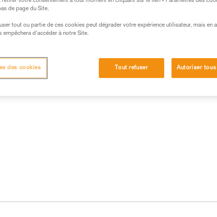
retirer votre consentement à tout moment en cliquant sur le lien « Paramètres des coo
 bas de page du Site.
efuser tout ou partie de ces cookies peut dégrader votre expérience utilisateur, mais en 
s empêchera d’accéder à notre Site.
es des cookies
Tout refuser
Autoriser tous