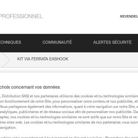
PROFESSIONNEL
REVENDE
ECHNIQUES
COMMUNAUTÉ
ALERTES SÉCURITÉ
KIT VIA FERRATA EASHOOK
A EASHOOK
 choix concernant vos données
Distribution SAS) et nos partenaires utilisons des cookies et/ou technologies similai
on fonctionnement de notre Site, pour personnaliser notre contenu et nos publicités, et
. Nous partageons également des informations, quant à votre navigation sur notre Site, 
analytiques, publicitaires et de réseaux sociaux afin de personnaliser nos publicités. Da
eptez, nos cookies et/ou technologies similaires ne sont actifs que sur notre Site et ne
techniques
tres sites web. Les cookies et/ou technologies similaires de nos partenaires vous suiv
navigation.