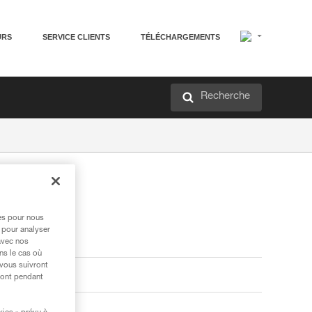
URS
SERVICE CLIENTS
TÉLÉCHARGEMENTS
Recherche
res pour nous
 pour analyser
avec nos
ns le cas où
 vous suivront
ront pendant