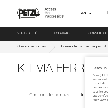
SPORT
VERTICALITÉ
ECLAIRAGE
CONSEILS T
Conseils techniques
Conseils techniques par produit
KIT VIA FERRAT
Faites un
Nous (PETZL 
assurer du b
notre trafic
partenaires 
vous les acc
Informations 
Contenus techniques
pas sur d’au
toute votre 