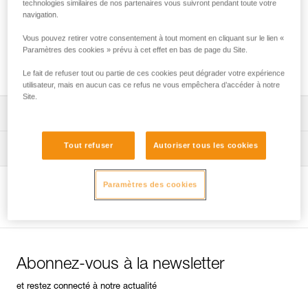
technologies similaires de nos partenaires vous suivront pendant toute votre
navigation.
Vous pouvez retirer votre consentement à tout moment en cliquant sur le lien «
Assurer avec une corde en complément des
Paramètres des cookies » prévu à cet effet en bas de page du Site.
longes à absorbeur d'énergie
Le fait de refuser tout ou partie de ces cookies peut dégrader votre expérience
utilisateur, mais en aucun cas ce refus ne vous empêchera d’accéder à notre
Site.
Télécharger la notice technique (PDF)
Tout refuser
Autoriser tous les cookies
Technical Notice
Conseils pour l'entretien de vos équipements
entretien-longes-sangles-absorbeurs-FR
Paramètres des cookies
Technical Notice
Voir la page produit
entretien-harnais-FR
Abonnez-vous à la newsletter
entretien-casques-FR
et restez connecté à notre actualité