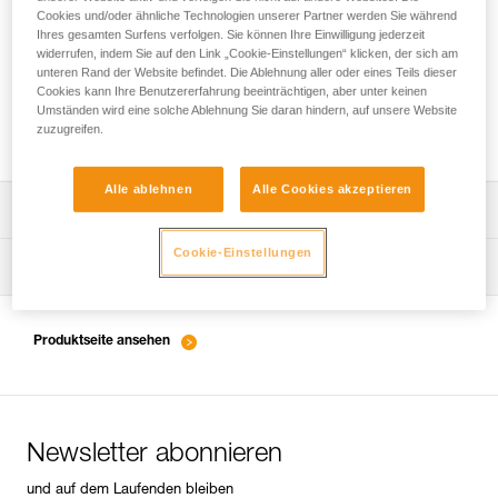
Cookies und/oder ähnliche Technologien unserer Partner werden Sie während
Ihres gesamten Surfens verfolgen. Sie können Ihre Einwilligung jederzeit
widerrufen, indem Sie auf den Link „Cookie-Einstellungen“ klicken, der sich am
Sichern mit einem Seil zusätzlich zu den
unteren Rand der Website befindet. Die Ablehnung aller oder eines Teils dieser
Cookies kann Ihre Benutzererfahrung beeinträchtigen, aber unter keinen
Falldämpfern mit integriertem
Umständen wird eine solche Ablehnung Sie daran hindern, auf unsere Website
Verbindungsmittel
zuzugreifen.
Alle ablehnen
Alle Cookies akzeptieren
Die Gebrauchsanleitung herunterladen
Cookie-Einstellungen
Technical Notice
Pflegeempfehlungen für Ihre Ausrüstung
entretien-longes-sangles-absorbeurs-DE
Technical Notice
Produktseite ansehen
entretien-harnais-DE
Newsletter abonnieren
entretien-casques-DE
und auf dem Laufenden bleiben