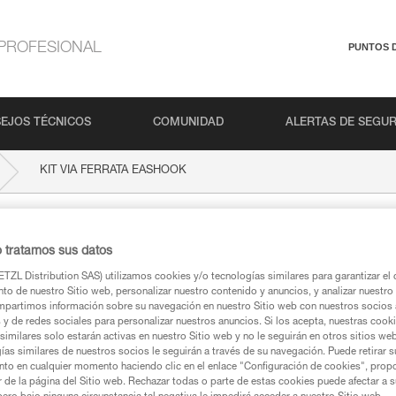
PROFESIONAL
PUNTOS 
EJOS TÉCNICOS
COMUNIDAD
ALERTAS DE SEGU
KIT VIA FERRATA EASHOOK
A EASHOOK
o tratamos sus datos
TZL Distribution SAS) utilizamos cookies y/o tecnologías similares para garantizar el 
to de nuestro Sitio web, personalizar nuestro contenido y anuncios, y analizar nuestro 
partimos información sobre su navegación en nuestro Sitio web con nuestros socios a
s y de redes sociales para personalizar nuestros anuncios. Si los acepta, nuestras cook
similares solo estarán activas en nuestro Sitio web y no le seguirán en otros sitios we
ca
ías similares de nuestros socios le seguirán a través de su navegación. Puede retirar s
nto en cualquier momento haciendo clic en el enlace "Configuración de cookies", prop
or de la página del Sitio web. Rechazar todas o parte de estas cookies puede afectar a 