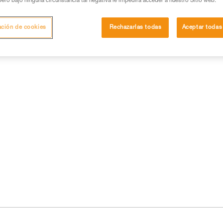
pero bajo ninguna circunstancia tal negativa le impedirá acceder a nuestro Sitio web.
ación de cookies
Rechazarlas todas
Aceptar todas