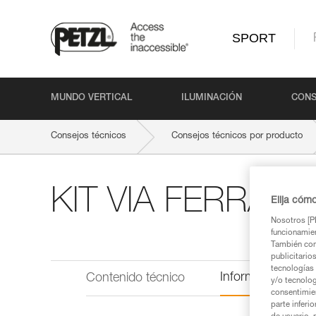
SPORT
MUNDO VERTICAL
ILUMINACIÓN
CONS
Consejos técnicos
Consejos técnicos por producto
KIT VIA FERRAT
Elija cóm
Nosotros [PE
funcionamien
También com
publicitario
tecnologías 
Información técni
Contenido técnico
y/o tecnolog
consentimie
parte inferi