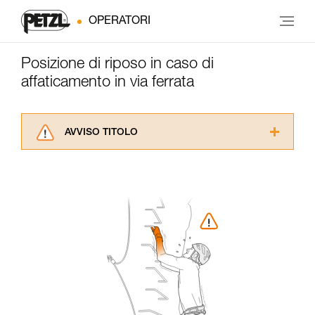
OPERATORI
Posizione di riposo in caso di
affaticamento in via ferrata
AVVISO TITOLO
Leggere attentamente le istruzioni tecniche dei
prodotti utilizzati in questo consiglio prima di
consultarlo. Dovete aver compreso le
informazioni dell’istruzione tecnica per poter
capire queste ulteriori informazioni.
La padronanza di queste tecniche richiede una
formazione ed un addestramento specifico.
Verificate con un professionista la vostra
capacità di rifare la manovra, da soli, in piena
sicurezza, prima di riprodurla autonomamente.
Forniamo esempi di tecniche relative alla vostra
attività. Ne possono esistere altre che non