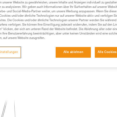
n unserer Website zu gewährleisten, unsere Inhalte und Anzeigen individuell zu gestalte
 zu analysieren. Wir geben auch Informationen über Ihr Surfverhalten auf unserer Websi
Produkte, um die es in diesem Tech Tipp geht,
erbe- und Social-Media-Partner weiter, um unsere Werbung anzupassen. Wenn Sie diese 
te ziehen. Um diese Zusatzinformationen verstehen zu
Cookies und/oder ähnliche Technologien nur auf unserer Website aktiv und verfolgen Sie
auchsanweisung enthaltenen Informationen richtig
ites. Die Cookies und/oder ähnliche Technologien unserer Partner werden Sie während 
fens verfolgen. Sie können Ihre Einwilligung jederzeit widerrufen, indem Sie auf den Li
n“ klicken, der sich am unteren Rand der Website befindet. Die Ablehnung aller oder ein
 eine entsprechende Ausbildung und ein spezielles
 Ihre Benutzererfahrung beeinträchtigen, aber unter keinen Umständen wird eine solch
inem Profi, ob Sie in der Lage sind, den Vorgang
n, auf unsere Website zuzugreifen.
n eigenständig durchführen.
ivität verbundenen Techniken. Möglicherweise gibt es
instellungen
Alle ablehnen
Alle Cookies
chrieben werden.