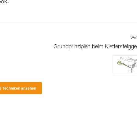
HOOK-
Wei
Grundprinzipien beim Klettersteigg
le Techniken ansehen