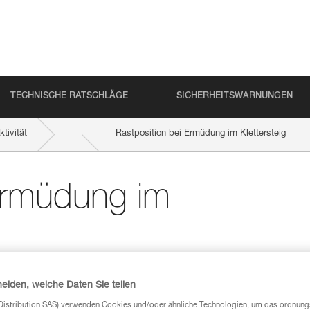
TECHNISCHE RATSCHLÄGE
SICHERHEITSWARNUNGEN
tivität
Rastposition bei Ermüdung im Klettersteig
 Ermüdung im
heiden, welche Daten Sie teilen
Distribution SAS) verwenden Cookies und/oder ähnliche Technologien, um das ordnu