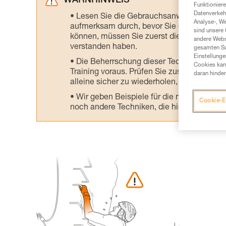
WARNHINWEIS
Funktioniere
Datenverkehr
Lesen Sie die Gebrauchsanweisungen der 
Analyse-, W
aufmerksam durch, bevor Sie diesen zu Ra
sind unsere 
können, müssen Sie zuerst die in der Gebr
andere Webs
verstanden haben.
gesamten Sur
Einstellunge
Die Beherrschung dieser Techniken setzt
Cookies kann
Training voraus. Prüfen Sie zusammen mit e
daran hinder
alleine sicher zu wiederholen, bevor Sie ih
Wir geben Beispiele für die mit Ihrer Akt
Cookie-E
noch andere Techniken, die hier nicht bes