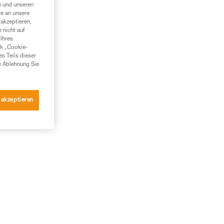
n und unseren
te an unsere
akzeptieren,
 nicht auf
Ihres
nk „Cookie-
es Teils dieser
e Ablehnung Sie
 akzeptieren