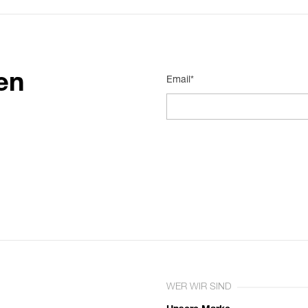
en
Email*
WER WIR SIND