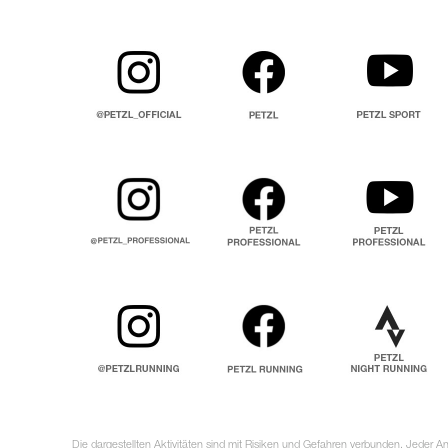
Die dargestellten Aktivitäten sind mit Risiken und Gefahren verbunden. Jeder 