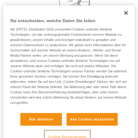
Sie ihn eigenständig durchführen.
Wir geben Beispiele für die mit Ihrer Aktivität
verbundenen Techniken. Möglicherweise gibt es
Sie entscheiden, welche Daten Sie teilen
noch andere Techniken, die hier nicht
Wir (PETZL Distribution SAS) verwenden Cookies und/oder ähnliche
beschrieben werden.
Technologien, um das ordnungsgemäße Funktionieren unserer Website zu
gewährleisten, unsere Inhalte und Anzeigen individuell zu gestalten und
unseren Datenverkehr zu analysieren. Wir geben auch Informationen über Ihr
Surfverhalten auf unserer Website an unsere Analyse-, Werbe- und Social-
Media-Partner weiter, um unsere Werbung anzupassen. Wenn Sie diese
akzeptieren, sind unsere Cookies und/oder ähnliche Technologien nur auf
unserer Website aktiv und verfolgen Sie nicht auf andere Websites. Die
Cookies und/oder ähnliche Technologien unserer Partner werden Sie während
Ihres gesamten Surfens verfolgen. Sie können Ihre Einwilligung jederzeit
widerrufen, indem Sie auf den Link „Cookie-Einstellungen“ klicken, der sich am
unteren Rand der Website befindet. Die Ablehnung aller oder eines Teils dieser
Cookies kann Ihre Benutzererfahrung beeinträchtigen, aber unter keinen
Umständen wird eine solche Ablehnung Sie daran hindern, auf unsere Website
zuzugreifen.
Alle ablehnen
Alle Cookies akzeptieren
Cookie-Einstellungen