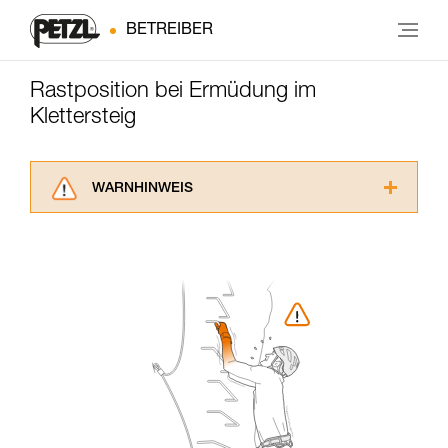
BETREIBER
Rastposition bei Ermüdung im
Klettersteig
WARNHINWEIS
Lesen Sie die Gebrauchsanweisungen der
Produkte, um die es in diesem Tech Tipp geht,
aufmerksam durch, bevor Sie diesen zu Rate
ziehen. Um diese Zusatzinformationen
verstehen zu können, müssen Sie zuerst die in
der Gebrauchsanweisung enthaltenen
Informationen richtig verstanden haben.
Die Beherrschung dieser Techniken setzt eine
entsprechende Ausbildung und ein spezielles
Training voraus. Prüfen Sie zusammen mit
einem Profi, ob Sie in der Lage sind, den
Vorgang alleine sicher zu wiederholen, bevor