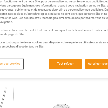
on fonctionnement de notre Site, pour personnaliser notre contenu et nos publicités, et
. Nous partageons également des informations, quant à votre navigation sur notre Site, 
s des produits utilisés dans ce conseil avant de le
analytiques, publicitaires et de réseaux sociaux afin de personnaliser nos publicités. Da
formations de la notice technique pour pouvoir
eptez, nos cookies et/ou technologies similaires ne sont actifs que sur notre Site et ne
.
tres sites web. Les cookies et/ou technologies similaires de nos partenaires vous suiv
navigation.
ormation et un entraînement spécifique. Validez avec
 manipulation, seul, en toute sécurité, avant de la
retirer votre consentement à tout moment en cliquant sur le lien « Paramètres des coo
 bas de page du Site.
iées à votre activité. Il peut en exister d’autres que
efuser tout ou partie de ces cookies peut dégrader votre expérience utilisateur, mais en 
s empêchera d’accéder à notre Site.
es des cookies
Tout refuser
Autoriser tous