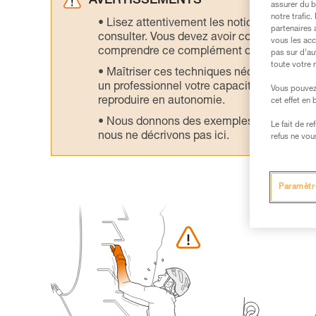
AVERTISSEMENTS
assurer du b
notre trafic
Lisez attentivement les notices technique
partenaires 
consulter. Vous devez avoir compris les in
vous les acc
comprendre ce complément d’informations
pas sur d’au
toute votre 
Maîtriser ces techniques nécessite une f
un professionnel votre capacité à refaire la
Vous pouvez 
reproduire en autonomie.
cet effet en
Nous donnons des exemples de techniques l
Le fait de r
nous ne décrivons pas ici.
refus ne vou
Paramètr