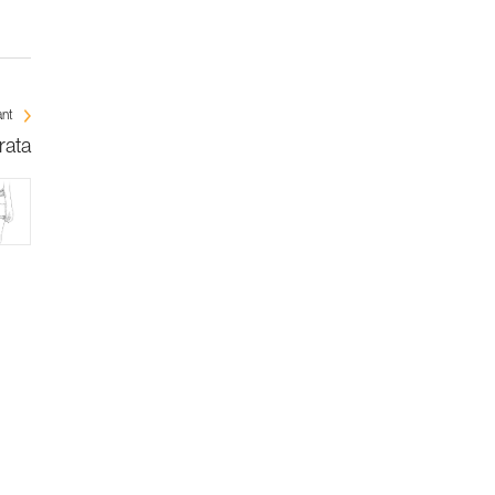
ant
rata