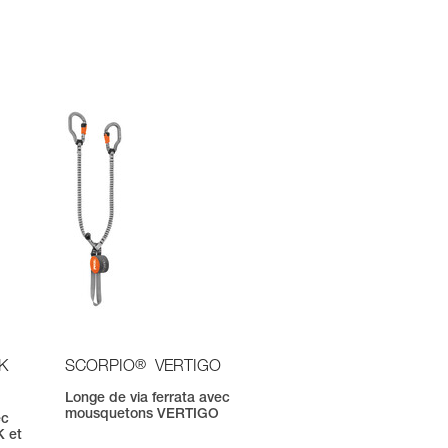
®
K
SCORPIO
VERTIGO
Longe de via ferrata avec
mousquetons VERTIGO
ec
 et