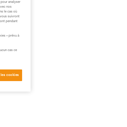
 pour analyser
avec nos
ns le cas où
 vous suivront
ront pendant
kies » prévu à
aucun cas ce
 les cookies