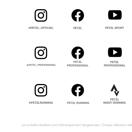
Les activités illustrées sont intrinsèquement dangereuses. Chaque utilisateur do