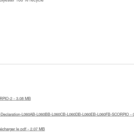
olyester 100 % recyclé
CORPIO-2 - 3.08 MB
 UE-Declaration-L060AB-L060BB-L060CB-L060DB-L060EB-L060FB-SCORPIO - 
lécharger le pdf - 2.07 MB