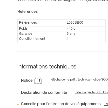
Livré dans une pochette de rangement conçue en tissu p
Références
Références
L060BB00
Poids
440 g
Garantie
3 ans
Conditionnement
1
Informations techniques
Télécharger le pdf : technical-notice-S
Notice
Déclaration de conformité
Télécharger le pdf :
Conseils pour l'entretien de vos équipements
Té