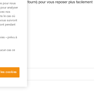
 mousqueton (non fourni) pour vous reposer plus facilement
res pour nous
néraire.
 pour analyser
avec nos
ns le cas où
 vous suivront
ront pendant
kies » prévu à
aucun cas ce
 les cookies