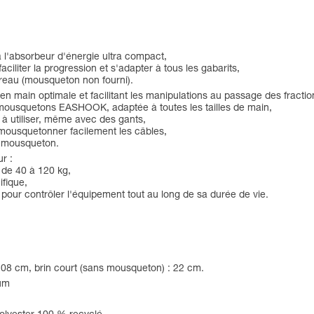
 l'absorbeur d'énergie ultra compact,
ciliter la progression et s'adapter à tous les gabarits,
rreau (mousqueton non fourni).
main optimale et facilitant les manipulations au passage des fracti
mousquetons EASHOOK, adaptée à toutes les tailles de main,
 à utiliser, même avec des gants,
ousquetonner facilement les câbles,
u mousqueton.
r :
 de 40 à 120 kg,
ifique,
ge pour contrôler l'équipement tout au long de sa durée de vie.
 108 cm, brin court (sans mousqueton) : 22 cm.
ium