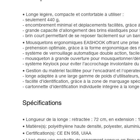
Longe légère, compacte et confortable à utiliser :
- seulement 440 g,
- encombrement minimal et déplacements facilités, grâce à
- grande capacité d'allongement des brins élastiqués pour fa
- brin court permettant de se reposer facilement sur un ba
Mousquetons ergonomiques EASHOOK offrant une prise en 
- préhension optimale, grâce à la forme ergonomique des 
- système de verrouillage automatique double action, facile
- mousqueton à grande ouverture pour mousquetonner/dém
- système Keylock pour éviter l’accrochage involontaire d
Gestion du matériel facilitée pour l'encadrant et l'opérateu
- longe adaptée à une large gamme de poids d'utilisateurs,
- facilité d'identification, grâce à la zone de marquage spéc
- cartonnette d'identification individuelle intégrée à la lon
Spécifications
Longueur de la longe : rétractée : 72 cm, en extension :
Matière(s): polyéthylène haute densité, polyester, alumin
Certification(s): CE EN 958, UIAA