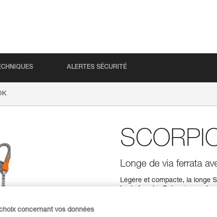
ECHNIQUES
ALERTES SÉCURITÉ
OK
SCORPI
Longe de via ferrata
Légère et compacte, la longe 
la via ferrata. Grâce à son abs
évoluez sans gêne dans le parco
mousquetons ergonomiques EA
 choix concernant vos données
faciliter les manipulations au 