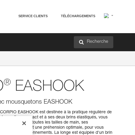
SERVICE CLIENTS
TÉLÉCHARGEMENTS
Recherche
®
O
EASHOOK
 avec mousquetons EASHOOK
SCORPIO EASHOOK est destinée à la pratique régulière de
orbeur ultra compact et à ses deux brins élastiqués, vous
urs. Adaptés à toutes les tailles de main, ses
SHOOK assurent une préhension optimale, pour vous
passage des fractionnements. La longe est équipée d'un brin