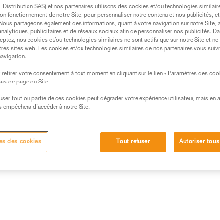
court permettant d'installer un
Distribution SAS) et nos partenaires utilisons des cookies et/ou technologies similai
sur un barreau au cours de l'iti
on fonctionnement de notre Site, pour personnaliser notre contenu et nos publicités, et
. Nous partageons également des informations, quant à votre navigation sur notre Site, 
analytiques, publicitaires et de réseaux sociaux afin de personnaliser nos publicités. Da
Trouvez un revendeur
eptez, nos cookies et/ou technologies similaires ne sont actifs que sur notre Site et ne
tres sites web. Les cookies et/ou technologies similaires de nos partenaires vous suiv
navigation.
retirer votre consentement à tout moment en cliquant sur le lien « Paramètres des coo
 bas de page du Site.
efuser tout ou partie de ces cookies peut dégrader votre expérience utilisateur, mais en 
s empêchera d’accéder à notre Site.
es des cookies
Tout refuser
Autoriser tous
Inspection