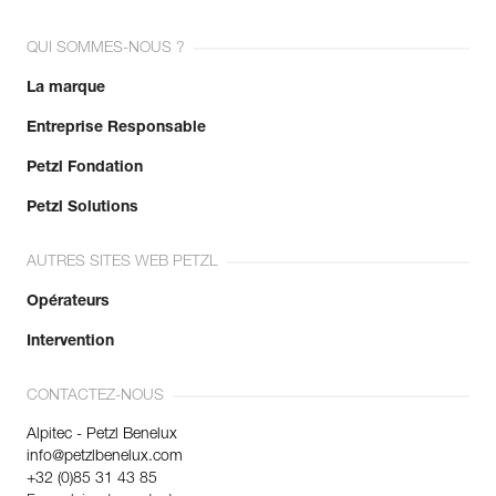
existantes.
Voir l'historique d'un produit à partir de sa date de
QUI SOMMES-NOUS ?
fabrication.
La marque
En savoir plus
Entreprise Responsable
Petzl Fondation
Petzl Solutions
AUTRES SITES WEB PETZL
Opérateurs
Intervention
CONTACTEZ-NOUS
Alpitec - Petzl Benelux
info@petzlbenelux.com
+32 (0)85 31 43 85