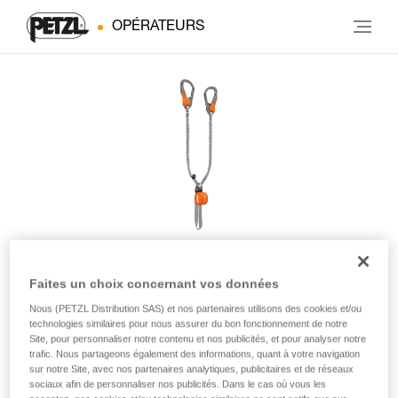
OPÉRATEURS
Faites un choix concernant vos données
®
SCORPIO
EASHOOK
Nous (PETZL Distribution SAS) et nos partenaires utilisons des cookies et/ou
technologies similaires pour nous assurer du bon fonctionnement de notre
Site, pour personnaliser notre contenu et nos publicités, et pour analyser notre
Longe de via ferrata avec mousquetons EASHOOK
trafic. Nous partageons également des informations, quant à votre navigation
sur notre Site, avec nos partenaires analytiques, publicitaires et de réseaux
Légère et compacte, la longe SCORPIO EASHOOK est
sociaux afin de personnaliser nos publicités. Dans le cas où vous les