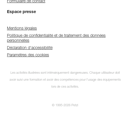
Formulaire de contact
Espace presse
Mentions légales
Politique de confidentialité et de traitement des données
personnelles
Déclaration d'accessibilité
Paramètres des cookies
Les activités illustrées sont intrinsèquement dangereuses. Chaque utilisateur doit
avoir suivi une formation et avoir des compétences pour l’usage des équipements
lors de ces activités.
© 1995-2026 Petzl